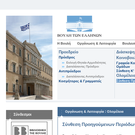
Η Βουλή
Οργάνωση & Λειτουργία
Βουλευτ
Προεδρείο
Διάσκεψη
Πρόεδρος
Κοινοβου
Εκλογή-Θητεία-Αρμοδιότητες
Γραφεία Κο
Διατελέσαντες Πρόεδροι
Ομάδων
Σύνθεση K'
Αντιπρόεδροι
Ολομέλει
Διατελέσαντες Αντιπρόεδροι
Σύνθεση Π
Κοσμήτορες & Γραμματείς
:
Οργάνωση & Λειτουργία
Ολομέλεια
Σύνδεσμοι
Σύνθεση Προηγούμενων Περιόδω