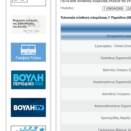
Για να δείτε συνθέσεις ολομέλειας επιλέξτε την ε
Περίοδος:
Τελευταία σύνθεση ολομέλειας Ι' Περιόδου (09/
Ονοματεπώνυμο
Σχοιναράκη - Ηλιάκη Ευα
Στρατάκης Εμμανουή
Βρέντζος Σταύρος 
Κεφαλογιάννης Εμμανουή
Δεικτάκης Γεώργιος
Φραγκιαδουλάκης Εμμαν
Χρυσοχοΐδης Μιχαήλ 
Γικόνογλου Μόσχος Χ