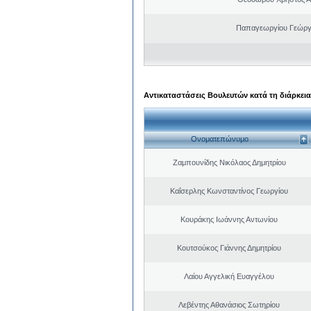
Παπαγεωργίου Γεώργ
Αντικαταστάσεις Βουλευτών κατά τη διάρκεια
Ονοματεπώνυμο
Ζαμπουνίδης Νικόλαος Δημητρίου
Καΐσερλης Κωνσταντίνος Γεωργίου
Κουράκης Ιωάννης Αντωνίου
Κουτσούκος Γιάννης Δημητρίου
Λαίου Αγγελική Ευαγγέλου
Λεβέντης Αθανάσιος Σωτηρίου