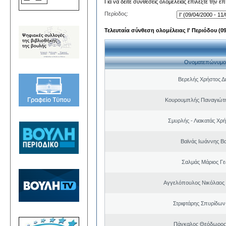
Για να δείτε συνθέσεις ολομέλειας επιλέξτε την ε
Περίοδος:
Τελευταία σύνθεση ολομέλειας Ι' Περιόδου (09/
Ονοματεπώνυμο
Βερελής Χρήστος Δ
Κουρουμπλής Παναγιώτη
Σμυρλής - Λιακατάς Χρ
Βαϊνάς Ιωάννης Βα
Σαλμάς Μάριος Γ
Αγγελόπουλος Νικόλαος
Στριφτάρης Σπυρίδων
Πάγκαλος Θεόδωρος