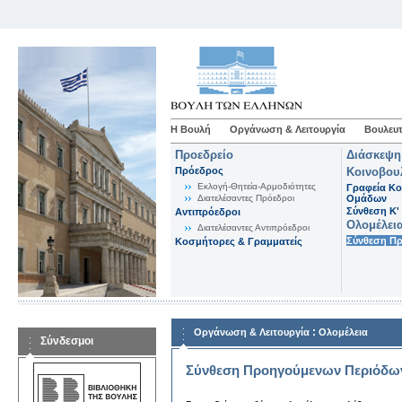
Η Βουλή
Οργάνωση & Λειτουργία
Βουλευτ
Προεδρείο
Διάσκεψη
Πρόεδρος
Κοινοβου
Εκλογή-Θητεία-Αρμοδιότητες
Γραφεία Κο
Διατελέσαντες Πρόεδροι
Ομάδων
Σύνθεση K'
Αντιπρόεδροι
Ολομέλει
Διατελέσαντες Αντιπρόεδροι
Σύνθεση Π
Κοσμήτορες & Γραμματείς
:
Οργάνωση & Λειτουργία
Ολομέλεια
Σύνδεσμοι
Σύνθεση Προηγούμενων Περιόδω