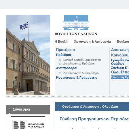
Η Βουλή
Οργάνωση & Λειτουργία
Βουλευτ
Προεδρείο
Διάσκεψη
Πρόεδρος
Κοινοβου
Εκλογή-Θητεία-Αρμοδιότητες
Γραφεία Κο
Διατελέσαντες Πρόεδροι
Ομάδων
Σύνθεση K'
Αντιπρόεδροι
Ολομέλει
Διατελέσαντες Αντιπρόεδροι
Σύνθεση Π
Κοσμήτορες & Γραμματείς
:
Οργάνωση & Λειτουργία
Ολομέλεια
Σύνδεσμοι
Σύνθεση Προηγούμενων Περιόδω