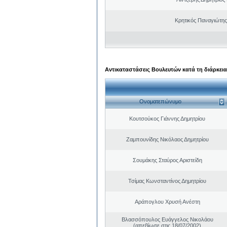
Κρητικός Παναγιώτης
Αντικαταστάσεις Βουλευτών κατά τη διάρκεια
Ονοματεπώνυμο
Κουτσούκος Γιάννης Δημητρίου
Ζαμπουνίδης Νικόλαος Δημητρίου
Σουμάκης Σταύρος Αριστείδη
Τσίμας Κωνσταντίνος Δημητρίου
Αράπογλου Χρυσή Ανέστη
Βλασσόπουλος Ευάγγελος Νικολάου
(απεβίωσε στις 18/07/2002)