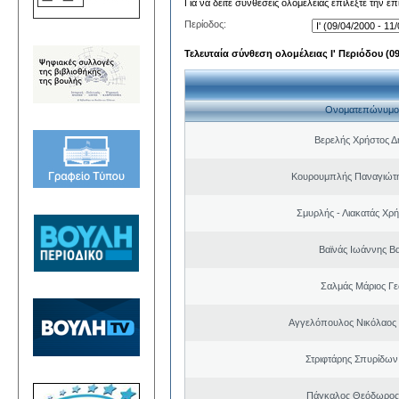
Για να δείτε συνθέσεις ολομέλειας επιλέξτε την ε
Περίοδος:
Τελευταία σύνθεση ολομέλειας Ι' Περιόδου (09/
Ονοματεπώνυμο
Βερελής Χρήστος Δ
Κουρουμπλής Παναγιώτη
Σμυρλής - Λιακατάς Χρ
Βαϊνάς Ιωάννης Βα
Σαλμάς Μάριος Γ
Αγγελόπουλος Νικόλαος
Στριφτάρης Σπυρίδων
Πάγκαλος Θεόδωρος