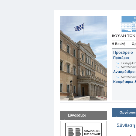
Η Βουλή
Ορ
Προεδρείο
Πρόεδρος
Εκλογή-Θη
Διατελέσαν
Αντιπρόεδροι
Διατελέσαν
Κοσμήτορες &
Οργάνωση
Σύνδεσμοι
Σύνθεση