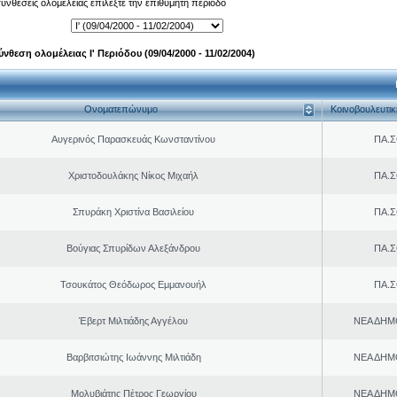
 συνθέσεις ολομέλειας επιλέξτε την επιθυμητή περίοδο
ύνθεση ολομέλειας Ι' Περιόδου (09/04/2000 - 11/02/2004)
Ονοματεπώνυμο
Κοινοβουλευτι
Αυγερινός Παρασκευάς Κωνσταντίνου
ΠΑ.Σ
Χριστοδουλάκης Νίκος Μιχαήλ
ΠΑ.Σ
Σπυράκη Χριστίνα Βασιλείου
ΠΑ.Σ
Βούγιας Σπυρίδων Αλεξάνδρου
ΠΑ.Σ
Τσουκάτος Θεόδωρος Εμμανουήλ
ΠΑ.Σ
Έβερτ Μιλτιάδης Αγγέλου
ΝΕΑ ΔΗΜ
Βαρβιτσιώτης Ιωάννης Μιλτιάδη
ΝΕΑ ΔΗΜ
Μολυβιάτης Πέτρος Γεωργίου
ΝΕΑ ΔΗΜ