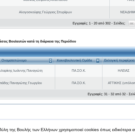
Αλογοσκούφης Γεώργιος Σπυρίψων
ΝΕΑ ΔΗΜ
Εγγραφές: 1 - 20 από 302 - Σελίδες:
σεις Βουλευτών κατά τη διάρκεια της Περιόδου
Ονοματεπώνυμο
Κοινοβουλευτική Ομάδα
Εκλογική περιφέρεια
υλαρίκης Ιωάννης Παναγιώτη
ΠΑ.ΣΟ.Κ.
ΗΛΕΙΑΣ
ιάδης Παναγιώτης Γεωργίου
ΠΑ.ΣΟ.Κ.
ΑΤΤΙΚΗΣ (υπόλοι
Εγγραφές: 31 - 32 από 32 - Σελί
|
|
 δεδομένα
Ασφάλεια & Πρόσβαση
Πύλη της Βουλής των Ελλήνων χρησιμοποιεί cookies όπως ειδικότερα 