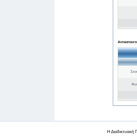
Αντικαταστά
Σκο
Φωτ
WEB-Mail
WEB-Apps
|
|
|
Όροι χρήσης
Προσωπικά
Η Διαδικτυακή 