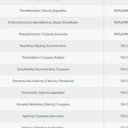
Παπαθανασίου Γιάννης Δημητρίου
ΝΕΑ ΔΗΜ
Σπηλιωτόπουλος Αριστόβουλος (Άρης) Ελευθερίου
ΝΕΑ ΔΗΜ
Ψαχαρόπουλος Γεώργιος Αντωνίου
ΝΕΑ ΔΗΜ
Νεονάκης Μιχάλης Κωνσταντίνου
ΠΑ.Σ
Παπανδρέου Γεώργιος Ανδρέα
ΠΑ.Σ
Σκανδαλίδης Κωνσταντίνος Γεωργίου
ΠΑ.Σ
Παπαντωνίου Ιωάννης (Γιάννος) Παναγιώτη
ΠΑ.Σ
Παπουτσής Χρήστος Δημητρίου
ΠΑ.Σ
Αλευράς Αθανάσιος (Νάσος) Γεωργίου
ΠΑ.Σ
Αρσένης Γεράσιμος Διονυσίου
ΠΑ.Σ
Μανίκας Στέφανος Αναστασίου
ΠΑ.Σ