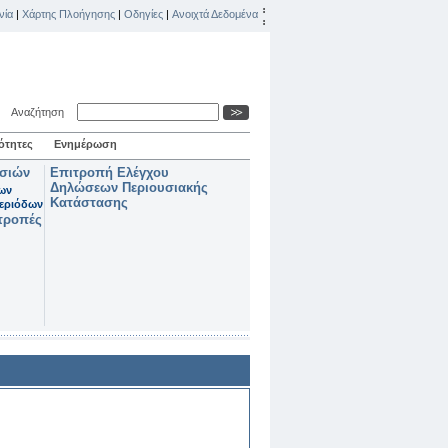
νία
|
Χάρτης Πλοήγησης
|
Οδηγίες
|
Ανοιχτά Δεδομένα
Αναζήτηση
ότητες
Ενημέρωση
ασιών
Επιτροπή Ελέγχου
Δηλώσεων Περιουσιακής
των
Κατάστασης
εριόδων
τροπές