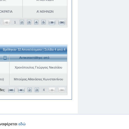
ΟΚΡΑΤΙΑ
Α' ΑΘΗΝΩΝ
1
2
3
4
5
Βρέθηκαν 32 Αποτελέσματα | Σελίδα 4 από 4
Αντικαταστάθηκε από
Χρονόπουλος Γεώργιος Νικολάου
πο)
Μπούρας Αθανάσιος Κωνσταντίνου
δες:
2
3
4
αναφέρεται
εδώ