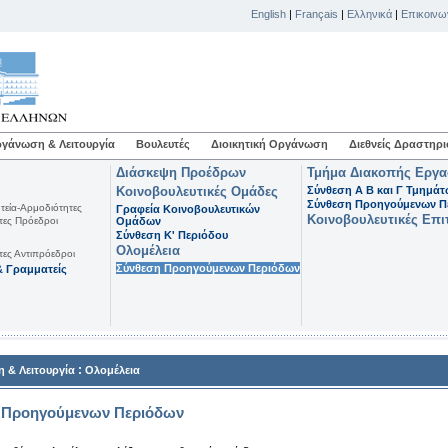
English
|
Français
|
Ελληνικά
|
Επικοινω
γάνωση & Λειτουργία
Βουλευτές
Διοικητική Οργάνωση
Διεθνείς Δραστηρι
Διάσκεψη Προέδρων
Τμήμα Διακοπής Εργ
Κοινοβουλευτικές Ομάδες
Σύνθεση Α Β και Γ Τμημά
Σύνθεση Προηγούμενων Π
τεία-Αρμοδιότητες
Γραφεία Κοινοβουλευτικών
Κοινοβουλευτικές Επι
τες Πρόεδροι
Ομάδων
Σύνθεση K' Περιόδου
Ολομέλεια
τες Αντιπρόεδροι
Σύνθεση Προηγούμενων Περιόδων
 Γραμματείς
:
 & Λειτουργία
Ολομέλεια
 Προηγούμενων Περιόδων