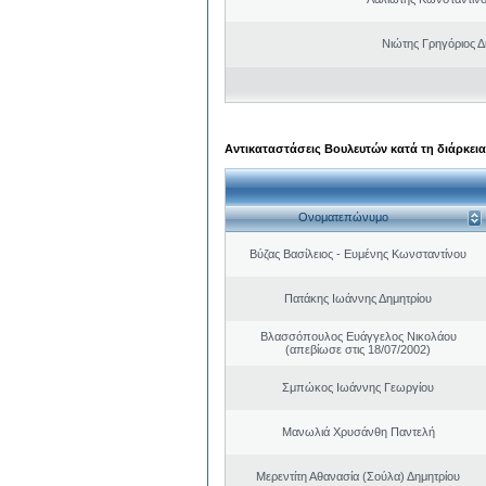
Νιώτης Γρηγόριος Δ
Αντικαταστάσεις Βουλευτών κατά τη διάρκεια
Ονοματεπώνυμο
Βύζας Βασίλειος - Ευμένης Κωνσταντίνου
Πατάκης Ιωάννης Δημητρίου
Βλασσόπουλος Ευάγγελος Νικολάου
(απεβίωσε στις 18/07/2002)
Σμπώκος Ιωάννης Γεωργίου
Μανωλιά Χρυσάνθη Παντελή
Μερεντίτη Αθανασία (Σούλα) Δημητρίου