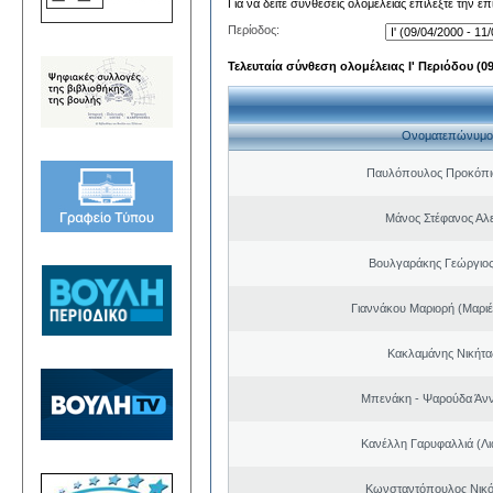
Για να δείτε συνθέσεις ολομέλειας επιλέξτε την ε
Περίοδος:
Τελευταία σύνθεση ολομέλειας Ι' Περιόδου (09/
Ονοματεπώνυμο
Παυλόπουλος Προκόπιο
Μάνος Στέφανος Αλ
Βουλγαράκης Γεώργιο
Γιαννάκου Μαριορή (Μαριέ
Κακλαμάνης Νικήτα
Μπενάκη - Ψαρούδα Άν
Κανέλλη Γαρυφαλλιά (Λι
Κωνσταντόπουλος Νικό