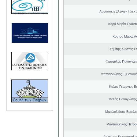
Ανουσάκη Ελένη - Ηλέκ
Καρά Μαρία Τριαν
Κοντού Μάρω Α
Σημίτης Κώστας Γ
Φασούλας Παναγιώτ
Μπεντενιώτης Εμμανου
Καλός Γεώργιος Βα
Μελάς Παναγιώτης
Μιχαλολιάκος Βασίλε
Μαντούβαλος Πέτρο
Λαλιώτης Κωνσταντίνο