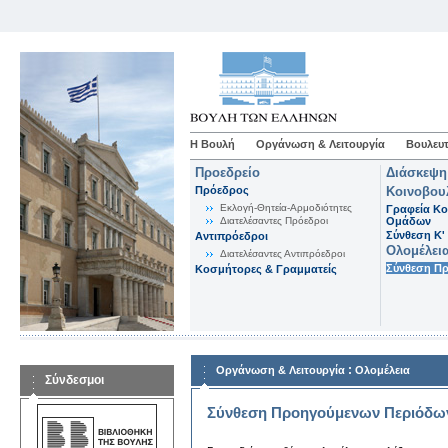
Η Βουλή
Οργάνωση & Λειτουργία
Βουλευτ
Προεδρείο
Διάσκεψη
Πρόεδρος
Κοινοβου
Εκλογή-Θητεία-Αρμοδιότητες
Γραφεία Κο
Διατελέσαντες Πρόεδροι
Ομάδων
Σύνθεση K'
Αντιπρόεδροι
Ολομέλει
Διατελέσαντες Αντιπρόεδροι
Σύνθεση Π
Κοσμήτορες & Γραμματείς
:
Οργάνωση & Λειτουργία
Ολομέλεια
Σύνδεσμοι
Σύνθεση Προηγούμενων Περιόδω