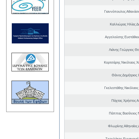
Γιαννόπουλος Αθανάσ
Καλλιώρας Ηλίας Δ
Αγγελούσης Ευστάθιο
Λιάνης Γεώργιος Θε
Κορτσάρης Νικόλαος 
Θάνος Δημήτριος 
Γκελεστάθης Νικόλαος
Πάχτας Χρήστος Α
Πάππας Βασίλειος 
Φλωρίνης Αθηναίος 
Σκουλάκης Εμμανουή