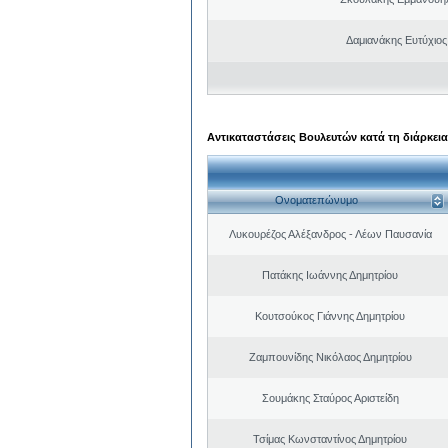
Δαμιανάκης Ευτύχιος
Αντικαταστάσεις Βουλευτών κατά τη διάρκεια
Ονοματεπώνυμο
Λυκουρέζος Αλέξανδρος - Λέων Παυσανία
Πατάκης Ιωάννης Δημητρίου
Κουτσούκος Γιάννης Δημητρίου
Ζαμπουνίδης Νικόλαος Δημητρίου
Σουμάκης Σταύρος Αριστείδη
Τσίμας Κωνσταντίνος Δημητρίου