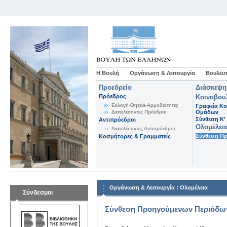
Η Βουλή
Οργάνωση & Λειτουργία
Βουλευτ
Προεδρείο
Διάσκεψη
Πρόεδρος
Κοινοβου
Εκλογή-Θητεία-Αρμοδιότητες
Γραφεία Κο
Διατελέσαντες Πρόεδροι
Ομάδων
Σύνθεση K'
Αντιπρόεδροι
Ολομέλει
Διατελέσαντες Αντιπρόεδροι
Σύνθεση Π
Κοσμήτορες & Γραμματείς
:
Οργάνωση & Λειτουργία
Ολομέλεια
Σύνδεσμοι
Σύνθεση Προηγούμενων Περιόδω