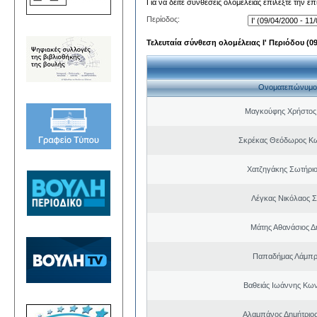
Για να δείτε συνθέσεις ολομέλειας επιλέξτε την ε
Περίοδος:
Τελευταία σύνθεση ολομέλειας Ι' Περιόδου (09/
Ονοματεπώνυμο
Μαγκούφης Χρήστος
Σκρέκας Θεόδωρος Κω
Χατζηγάκης Σωτήριο
Λέγκας Νικόλαος Σ
Μάτης Αθανάσιος Δ
Παπαδήμας Λάμπρ
Βαθειάς Ιωάννης Κων
Αλαμπάνος Δημήτριο