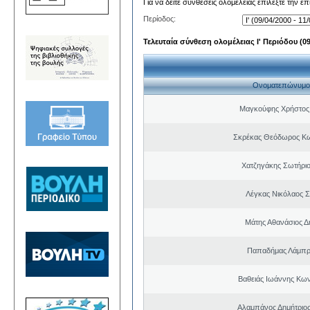
Για να δείτε συνθέσεις ολομέλειας επιλέξτε την ε
Περίοδος:
Τελευταία σύνθεση ολομέλειας Ι' Περιόδου (09/
Ονοματεπώνυμο
Μαγκούφης Χρήστος
Σκρέκας Θεόδωρος Κω
Χατζηγάκης Σωτήριο
Λέγκας Νικόλαος Σ
Μάτης Αθανάσιος Δ
Παπαδήμας Λάμπρ
Βαθειάς Ιωάννης Κων
Αλαμπάνος Δημήτριο