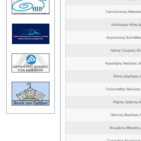
Γιαννόπουλος Αθανάσ
Καλλιώρας Ηλίας Δ
Αγγελούσης Ευστάθιο
Λιάνης Γεώργιος Θε
Κορτσάρης Νικόλαος 
Θάνος Δημήτριος 
Γκελεστάθης Νικόλαος
Πάχτας Χρήστος Α
Πάππας Βασίλειος 
Φλωρίνης Αθηναίος 
Σκουλάκης Εμμανουή