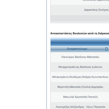
Δαμιανάκης Ευτύχιος
Αντικαταστάσεις Βουλευτών κατά τη διάρκεια
Ονοματεπώνυμο
Οικονόμου Βασίλειος Αθανασίου
Μπαρμπαγιάννης Βασίλειος Ιωάννου
Μπακογιάννη Θεοδώρα (Ντόρα) Κωνσταντίνου
Μερεντίτη Αθανασία (Σούλα) Δημητρίου
Μανωλιά Χρυσάνθη Παντελή
Λυκουρέζος Αλέξανδρος - Λέων Παυσανία