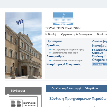
Η Βουλή
Οργάνωση & Λειτουργία
Βουλευτ
Προεδρείο
Διάσκεψη
Πρόεδρος
Κοινοβου
Εκλογή-Θητεία-Αρμοδιότητες
Γραφεία Κο
Διατελέσαντες Πρόεδροι
Ομάδων
Σύνθεση K'
Αντιπρόεδροι
Ολομέλει
Διατελέσαντες Αντιπρόεδροι
Σύνθεση Π
Κοσμήτορες & Γραμματείς
:
Οργάνωση & Λειτουργία
Ολομέλεια
Σύνδεσμοι
Σύνθεση Προηγούμενων Περιόδω