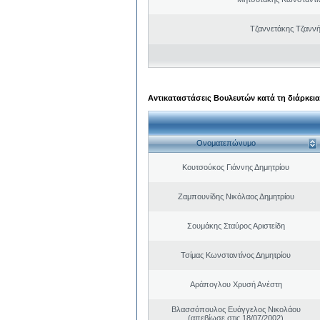
Τζαννετάκης Τζαννή
Αντικαταστάσεις Βουλευτών κατά τη διάρκεια
Ονοματεπώνυμο
Κουτσούκος Γιάννης Δημητρίου
Ζαμπουνίδης Νικόλαος Δημητρίου
Σουμάκης Σταύρος Αριστείδη
Τσίμας Κωνσταντίνος Δημητρίου
Αράπογλου Χρυσή Ανέστη
Βλασσόπουλος Ευάγγελος Νικολάου
(απεβίωσε στις 18/07/2002)