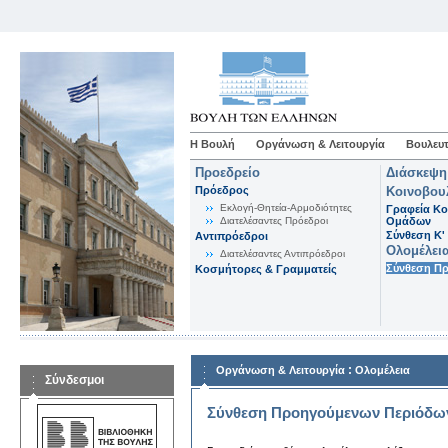
Η Βουλή
Οργάνωση & Λειτουργία
Βουλευτ
Προεδρείο
Διάσκεψη
Πρόεδρος
Κοινοβου
Εκλογή-Θητεία-Αρμοδιότητες
Γραφεία Κο
Διατελέσαντες Πρόεδροι
Ομάδων
Σύνθεση K'
Αντιπρόεδροι
Ολομέλει
Διατελέσαντες Αντιπρόεδροι
Σύνθεση Π
Κοσμήτορες & Γραμματείς
:
Οργάνωση & Λειτουργία
Ολομέλεια
Σύνδεσμοι
Σύνθεση Προηγούμενων Περιόδω