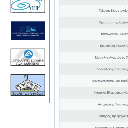
Γείτονας Κωνσταντίν
Πρωτόπαπας Χρήστο
Παπαϊωάννου Μιλτιά
Κουλούρης Κίμων Αρ
Μαντέλης Αναστάσιος 
Δασκαλάκης Γεώργιος
Κοντογιαννόπουλος Βασίλ
Κατσέλη Ελεωνόρα (Νό
Ανωμερίτης Γεώργιος
Χυτήρης Τηλέμαχος 
Μητσοτάκης Κωνσταντί