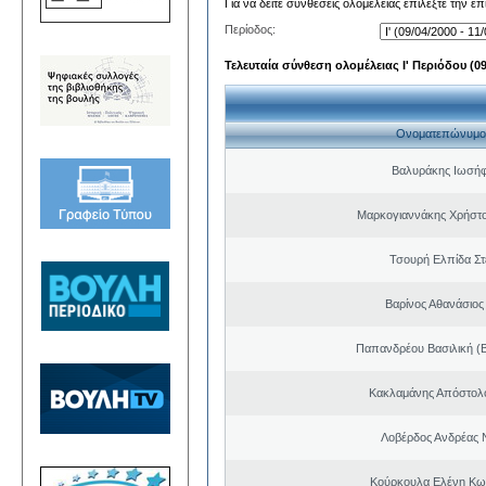
Για να δείτε συνθέσεις ολομέλειας επιλέξτε την ε
Περίοδος:
Τελευταία σύνθεση ολομέλειας Ι' Περιόδου (09/
Ονοματεπώνυμο
Βαλυράκης Ιωσήφ
Μαρκογιαννάκης Χρήστ
Τσουρή Ελπίδα Σ
Βαρίνος Αθανάσιος
Παπανδρέου Βασιλική (
Κακλαμάνης Απόστολ
Λοβέρδος Ανδρέας 
Κούρκουλα Ελένη Κω