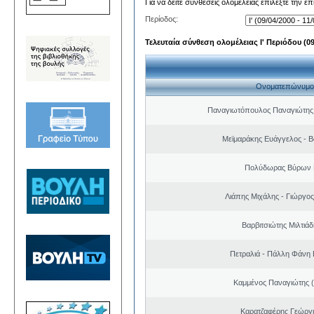
Για να δείτε συνθέσεις ολομέλειας επιλέξτε την ε
Περίοδος:
Τελευταία σύνθεση ολομέλειας Ι' Περιόδου (09/
Ονοματεπώνυμο
Παναγιωτόπουλος Παναγιώτης
Μεϊμαράκης Ευάγγελος - Β
Πολύδωρας Βύρων 
Λιάπης Μιχάλης - Γιώργο
Βαρβιτσιώτης Μιλτιά
Πετραλιά - Πάλλη Φάνη
Καμμένος Παναγιώτης (
Καρατζαφέρης Γεώργ