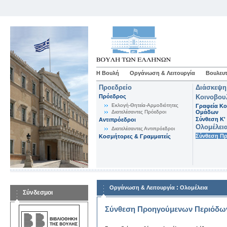
Η Βουλή
Οργάνωση & Λειτουργία
Βουλευτ
Προεδρείο
Διάσκεψη
Πρόεδρος
Κοινοβου
Εκλογή-Θητεία-Αρμοδιότητες
Γραφεία Κο
Διατελέσαντες Πρόεδροι
Ομάδων
Σύνθεση K'
Αντιπρόεδροι
Ολομέλει
Διατελέσαντες Αντιπρόεδροι
Σύνθεση Π
Κοσμήτορες & Γραμματείς
:
Οργάνωση & Λειτουργία
Ολομέλεια
Σύνδεσμοι
Σύνθεση Προηγούμενων Περιόδω