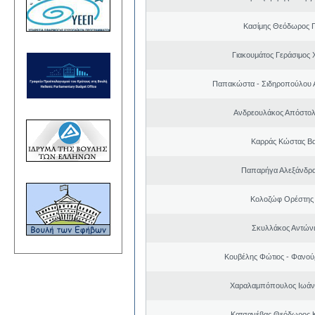
Κασίμης Θεόδωρος 
Γιακουμάτος Γεράσιμος
Παπακώστα - Σιδηροπούλου Α
Ανδρεουλάκος Απόστολ
Καρράς Κώστας Βα
Παπαρήγα Αλεξάνδρα
Κολοζώφ Ορέστης
Σκυλλάκος Αντώνι
Κουβέλης Φώτιος - Φανού
Χαραλαμπόπουλος Ιωάν
Κατσανέβας Θεόδωρος 