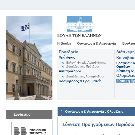
Η Βουλή
Οργάνωση & Λειτουργία
Βουλευτ
Προεδρείο
Διάσκεψη
Πρόεδρος
Κοινοβου
Εκλογή-Θητεία-Αρμοδιότητες
Γραφεία Κο
Διατελέσαντες Πρόεδροι
Ομάδων
Σύνθεση K'
Αντιπρόεδροι
Ολομέλει
Διατελέσαντες Αντιπρόεδροι
Σύνθεση Π
Κοσμήτορες & Γραμματείς
:
Οργάνωση & Λειτουργία
Ολομέλεια
Σύνδεσμοι
Σύνθεση Προηγούμενων Περιόδω