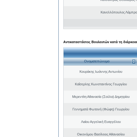
Κανελλόπουλος Λάμπρο
Αντικαταστάσεις Βουλευτών κατά τη διάρκεια
Ονοματεπώνυμο
Κουράκης Ιωάννης Αντωνίου
Καΐσερλης Κωνσταντίνος Γεωργίου
Μερεντίτη Αθανασία (Σούλα) Δημητρίου
Γεννηματά Φωτεινή (Φώφη) Γεωργίου
Λαίου Αγγελική Ευαγγέλου
Οικονόμου Βασίλειος Αθανασίου