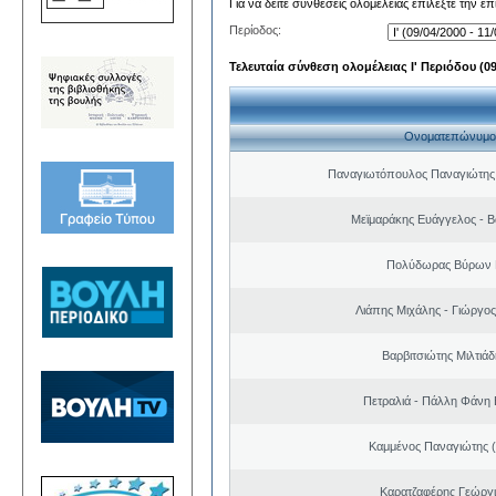
Για να δείτε συνθέσεις ολομέλειας επιλέξτε την ε
Περίοδος:
Τελευταία σύνθεση ολομέλειας Ι' Περιόδου (09/
Ονοματεπώνυμο
Παναγιωτόπουλος Παναγιώτης
Μεϊμαράκης Ευάγγελος - Β
Πολύδωρας Βύρων 
Λιάπης Μιχάλης - Γιώργο
Βαρβιτσιώτης Μιλτιά
Πετραλιά - Πάλλη Φάνη
Καμμένος Παναγιώτης (
Καρατζαφέρης Γεώργ