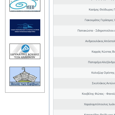
Κασίμης Θεόδωρος 
Γιακουμάτος Γεράσιμος
Παπακώστα - Σιδηροπούλου Α
Ανδρεουλάκος Απόστολ
Καρράς Κώστας Βα
Παπαρήγα Αλεξάνδρα
Κολοζώφ Ορέστης
Σκυλλάκος Αντώνι
Κουβέλης Φώτιος - Φανού
Χαραλαμπόπουλος Ιωάν
Κατσανέβας Θεόδωρος 