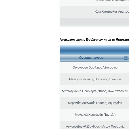
Κανελλόπουλος Λάμπρο
Αντικαταστάσεις Βουλευτών κατά τη διάρκεια
Ονοματεπώνυμο
Οικονόμου Βασίλειος Αθανασίου
Μπαρμπαγιάννης Βασίλειος Ιωάννου
Μπακογιάννη Θεοδώρα (Ντόρα) Κωνσταντίνου
Μερεντίτη Αθανασία (Σούλα) Δημητρίου
Μανωλιά Χρυσάνθη Παντελή
Λυκουρέζος Αλέξανδρος - Λέων Παυσανία