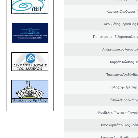
Κασίμης Θεόδωρος 
Γιακουμάτος Γεράσιμος
Παπακώστα - Σιδηροπούλου Α
Ανδρεουλάκος Απόστολ
Καρράς Κώστας Βα
Παπαρήγα Αλεξάνδρα
Κολοζώφ Ορέστης
Σκυλλάκος Αντώνι
Κουβέλης Φώτιος - Φανού
Χαραλαμπόπουλος Ιωάν
Κατσανέβας Θεόδωρος 