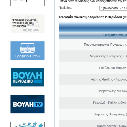
Για να δείτε συνθέσεις ολομέλειας επιλέξτε την ε
Περίοδος:
Τελευταία σύνθεση ολομέλειας Ι' Περιόδου (09/
Ονοματεπώνυμο
Παναγιωτόπουλος Παναγιώτης
Μεϊμαράκης Ευάγγελος - Β
Πολύδωρας Βύρων 
Λιάπης Μιχάλης - Γιώργο
Βαρβιτσιώτης Μιλτιά
Πετραλιά - Πάλλη Φάνη
Καμμένος Παναγιώτης (
Καρατζαφέρης Γεώργ