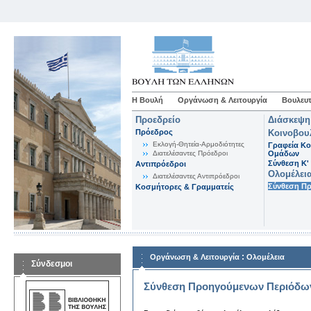
Η Βουλή
Οργάνωση & Λειτουργία
Βουλευτ
Προεδρείο
Διάσκεψη
Πρόεδρος
Κοινοβου
Εκλογή-Θητεία-Αρμοδιότητες
Γραφεία Κο
Διατελέσαντες Πρόεδροι
Ομάδων
Σύνθεση K'
Αντιπρόεδροι
Ολομέλει
Διατελέσαντες Αντιπρόεδροι
Σύνθεση Π
Κοσμήτορες & Γραμματείς
:
Οργάνωση & Λειτουργία
Ολομέλεια
Σύνδεσμοι
Σύνθεση Προηγούμενων Περιόδω