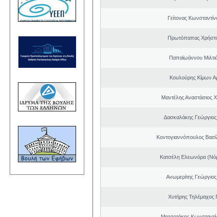
Γείτονας Κωνσταντίν
Πρωτόπαπας Χρήστο
Παπαϊωάννου Μιλτιά
Κουλούρης Κίμων Αρ
Μαντέλης Αναστάσιος 
Δασκαλάκης Γεώργιος
Κοντογιαννόπουλος Βασίλ
Κατσέλη Ελεωνόρα (Νό
Ανωμερίτης Γεώργιος
Χυτήρης Τηλέμαχος 
Μητσοτάκης Κωνσταντί