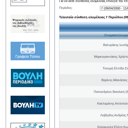
Για να δείτε συνθέσεις ολομέλειας επιλέξτε την ε
Περίοδος:
Τελευταία σύνθεση ολομέλειας Ι' Περιόδου (09/
Ονοματεπώνυμο
Βαλυράκης Ιωσήφ
Μαρκογιαννάκης Χρήστ
Τσουρή Ελπίδα Σ
Βαρίνος Αθανάσιος
Παπανδρέου Βασιλική (
Κακλαμάνης Απόστολ
Λοβέρδος Ανδρέας 
Κούρκουλα Ελένη Κω