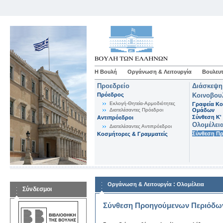
Η Βουλή
Οργάνωση & Λειτουργία
Βουλευτ
Προεδρείο
Διάσκεψη
Πρόεδρος
Κοινοβου
Εκλογή-Θητεία-Αρμοδιότητες
Γραφεία Κο
Διατελέσαντες Πρόεδροι
Ομάδων
Σύνθεση K'
Αντιπρόεδροι
Ολομέλει
Διατελέσαντες Αντιπρόεδροι
Σύνθεση Π
Κοσμήτορες & Γραμματείς
:
Οργάνωση & Λειτουργία
Ολομέλεια
Σύνδεσμοι
Σύνθεση Προηγούμενων Περιόδω