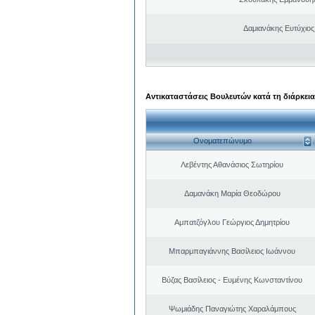
Δαμιανάκης Ευτύχιος
Αντικαταστάσεις Βουλευτών κατά τη διάρκεια
Ονοματεπώνυμο
Λεβέντης Αθανάσιος Σωτηρίου
Δαμανάκη Μαρία Θεοδώρου
Αμπατζόγλου Γεώργιος Δημητρίου
Μπαρμπαγιάννης Βασίλειος Ιωάννου
Βύζας Βασίλειος - Ευμένης Κωνσταντίνου
Ψωμιάδης Παναγιώτης Χαραλάμπους