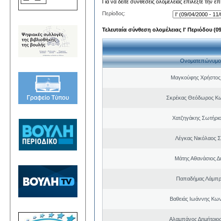
Για να δείτε συνθέσεις ολομέλειας επιλέξτε την ε
Περίοδος:
Τελευταία σύνθεση ολομέλειας Ι' Περιόδου (09/
Ονοματεπώνυμο
Μαγκούφης Χρήστος
Σκρέκας Θεόδωρος Κω
Χατζηγάκης Σωτήριο
Λέγκας Νικόλαος Σ
Μάτης Αθανάσιος Δ
Παπαδήμας Λάμπρ
Βαθειάς Ιωάννης Κων
Αλαμπάνος Δημήτριο