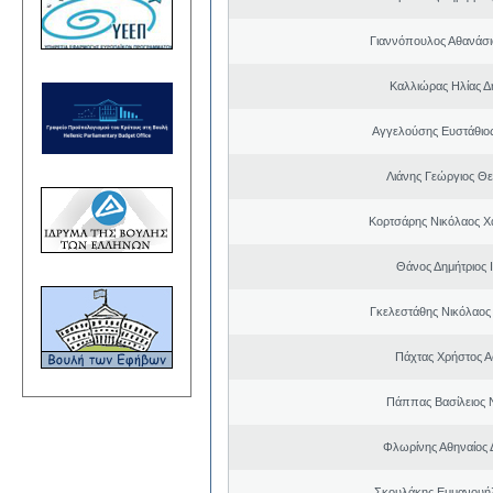
Γιαννόπουλος Αθανάσ
Καλλιώρας Ηλίας Δ
Αγγελούσης Ευστάθιο
Λιάνης Γεώργιος Θε
Κορτσάρης Νικόλαος 
Θάνος Δημήτριος 
Γκελεστάθης Νικόλαος
Πάχτας Χρήστος Α
Πάππας Βασίλειος 
Φλωρίνης Αθηναίος 
Σκουλάκης Εμμανουή