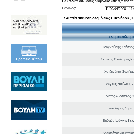
Για να δείτε συνθέσεις ολομέλειας επιλέξτε την ε
Περίοδος:
Τελευταία σύνθεση ολομέλειας Ι' Περιόδου (09/
Ονοματεπώνυμο
Μαγκούφης Χρήστος
Σκρέκας Θεόδωρος Κω
Χατζηγάκης Σωτήριο
Λέγκας Νικόλαος Σ
Μάτης Αθανάσιος Δ
Παπαδήμας Λάμπρ
Βαθειάς Ιωάννης Κων
Αλαμπάνος Δημήτριο