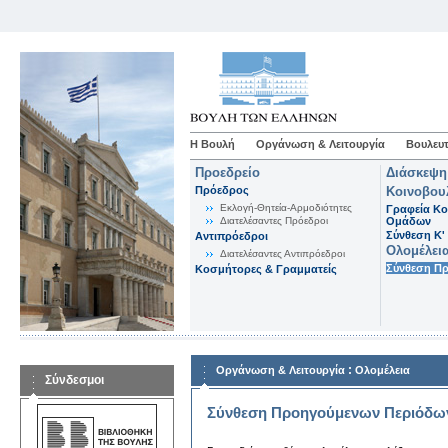
Η Βουλή
Οργάνωση & Λειτουργία
Βουλευτ
Προεδρείο
Διάσκεψη
Πρόεδρος
Κοινοβου
Εκλογή-Θητεία-Αρμοδιότητες
Γραφεία Κο
Διατελέσαντες Πρόεδροι
Ομάδων
Σύνθεση K'
Αντιπρόεδροι
Ολομέλει
Διατελέσαντες Αντιπρόεδροι
Σύνθεση Π
Κοσμήτορες & Γραμματείς
:
Οργάνωση & Λειτουργία
Ολομέλεια
Σύνδεσμοι
Σύνθεση Προηγούμενων Περιόδω