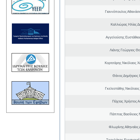
Γιαννόπουλος Αθανάσ
Καλλιώρας Ηλίας Δ
Αγγελούσης Ευστάθιο
Λιάνης Γεώργιος Θε
Κορτσάρης Νικόλαος 
Θάνος Δημήτριος 
Γκελεστάθης Νικόλαος
Πάχτας Χρήστος Α
Πάππας Βασίλειος 
Φλωρίνης Αθηναίος 
Σκουλάκης Εμμανουή