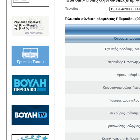
Για να δείτε συνθέσεις ολομέλειας επιλέξτε την ε
Περίοδος:
Τελευταία σύνθεση ολομέλειας Ι' Περιόδου (09/
Ονοματεπώνυμο
Τζαμτζής Ιορδάνης (Δά
Τσερτικίδης Παντελής
Αρσένη Μαρία 
Κωνσταντόπουλος Γεώρ
Πολύζος Ευάγγελος
Τσεκούρας Ιωάννης 
Τρυφωνίδης Γεώργιος
Κεφαλογιάννης Ιωάννης