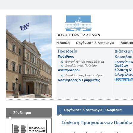
Η Βουλή
Οργάνωση & Λειτουργία
Βουλευτ
Προεδρείο
Διάσκεψη
Πρόεδρος
Κοινοβου
Εκλογή-Θητεία-Αρμοδιότητες
Γραφεία Κο
Διατελέσαντες Πρόεδροι
Ομάδων
Σύνθεση K'
Αντιπρόεδροι
Ολομέλει
Διατελέσαντες Αντιπρόεδροι
Σύνθεση Π
Κοσμήτορες & Γραμματείς
:
Οργάνωση & Λειτουργία
Ολομέλεια
Σύνδεσμοι
Σύνθεση Προηγούμενων Περιόδω