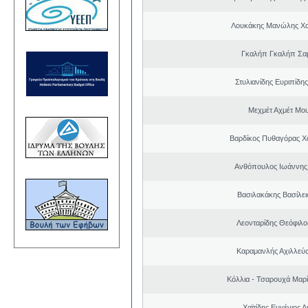
Λουκάκης Μανώλης Χ
Γκαλήπ Γκαλήπ Σα
Στυλιανίδης Ευριπίδη
Μεχμέτ Αχμέτ Μο
Βαρδίκος Πυθαγόρας 
Ανθόπουλος Ιωάννης
Βασιλακάκης Βασίλει
Λεονταρίδης Θεόφιλο
Καραμανλής Αχιλλεύς
Κόλλια - Τσαρουχά Μαρί
Χαϊτίδης Ευγένιος Δ