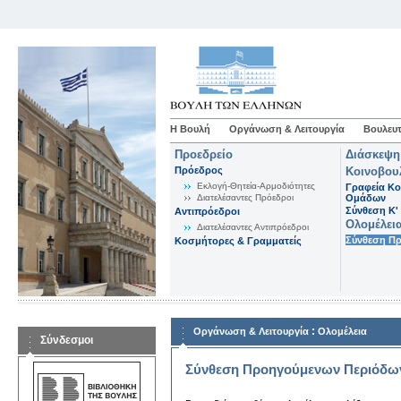
Η Βουλή
Οργάνωση & Λειτουργία
Βουλευτ
Προεδρείο
Διάσκεψη
Πρόεδρος
Κοινοβου
Εκλογή-Θητεία-Αρμοδιότητες
Γραφεία Κο
Διατελέσαντες Πρόεδροι
Ομάδων
Σύνθεση K'
Αντιπρόεδροι
Ολομέλει
Διατελέσαντες Αντιπρόεδροι
Σύνθεση Π
Κοσμήτορες & Γραμματείς
:
Οργάνωση & Λειτουργία
Ολομέλεια
Σύνδεσμοι
Σύνθεση Προηγούμενων Περιόδω