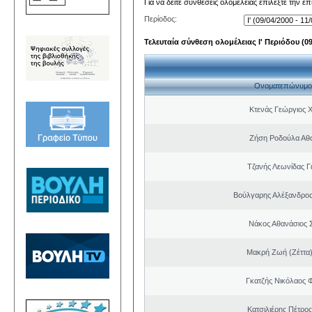
Για να δείτε συνθέσεις ολομέλειας επιλέξτε την ε
Περίοδος:
Τελευταία σύνθεση ολομέλειας Ι' Περιόδου (09/
Ονοματεπώνυμο
Κτενάς Γεώργιος 
Ζήση Ροδούλα Αθ
Τζανής Λεωνίδας Γ
Βούλγαρης Αλέξανδρο
Νάκος Αθανάσιος 
Μακρή Ζωή (Ζέττα
Γκατζής Νικόλαος 
Κατσιλιέρης Πέτρο