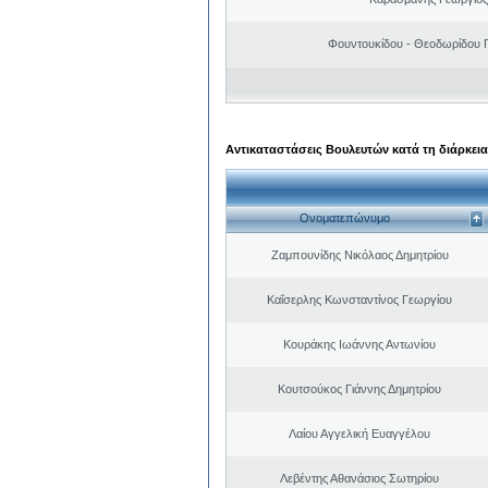
Φουντουκίδου - Θεοδωρίδου 
Αντικαταστάσεις Βουλευτών κατά τη διάρκεια
Ονοματεπώνυμο
Ζαμπουνίδης Νικόλαος Δημητρίου
Καΐσερλης Κωνσταντίνος Γεωργίου
Κουράκης Ιωάννης Αντωνίου
Κουτσούκος Γιάννης Δημητρίου
Λαίου Αγγελική Ευαγγέλου
Λεβέντης Αθανάσιος Σωτηρίου