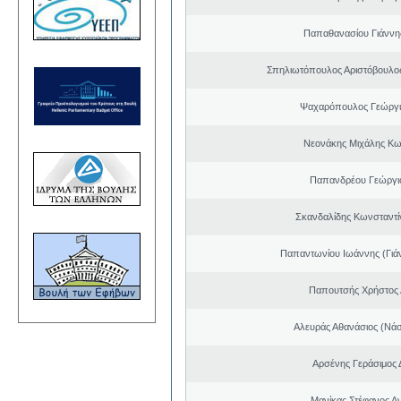
Παπαθανασίου Γιάννης
Σπηλιωτόπουλος Αριστόβουλος
Ψαχαρόπουλος Γεώργι
Νεονάκης Μιχάλης Κω
Παπανδρέου Γεώργι
Σκανδαλίδης Κωνσταντί
Παπαντωνίου Ιωάννης (Γιά
Παπουτσής Χρήστος 
Αλευράς Αθανάσιος (Νάσ
Αρσένης Γεράσιμος 
Μανίκας Στέφανος Α