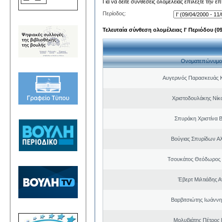
Για να δείτε συνθέσεις ολομέλειας επιλέξτε την ε
Περίοδος:
Τελευταία σύνθεση ολομέλειας Ι' Περιόδου (09/
Ονοματεπώνυμο
Αυγερινός Παρασκευάς 
Χριστοδουλάκης Νίκ
Σπυράκη Χριστίνα Β
Βούγιας Σπυρίδων Α
Τσουκάτος Θεόδωρος
Έβερτ Μιλτιάδης 
Βαρβιτσιώτης Ιωάννη
Μολυβιάτης Πέτρος 