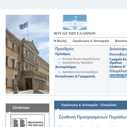
Η Βουλή
Οργάνωση & Λειτουργία
Βουλευτ
Προεδρείο
Διάσκεψη
Πρόεδρος
Κοινοβου
Εκλογή-Θητεία-Αρμοδιότητες
Γραφεία Κο
Διατελέσαντες Πρόεδροι
Ομάδων
Σύνθεση K'
Αντιπρόεδροι
Ολομέλει
Διατελέσαντες Αντιπρόεδροι
Σύνθεση Π
Κοσμήτορες & Γραμματείς
:
Οργάνωση & Λειτουργία
Ολομέλεια
Σύνδεσμοι
Σύνθεση Προηγούμενων Περιόδω