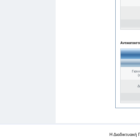
Αντικαταστά
Γιαν
(
Δ
WEB-Mail
WEB-Apps
|
|
|
Όροι χρήσης
Προσωπικά
Η Διαδικτυακή 