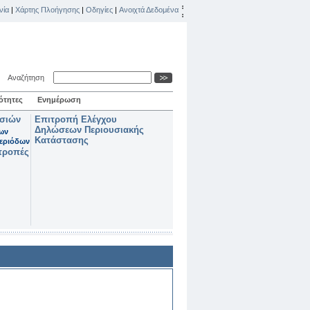
νία
|
Χάρτης Πλοήγησης
|
Οδηγίες
|
Ανοιχτά Δεδομένα
Αναζήτηση
ότητες
Ενημέρωση
ασιών
Επιτροπή Ελέγχου
Δηλώσεων Περιουσιακής
των
Κατάστασης
εριόδων
τροπές