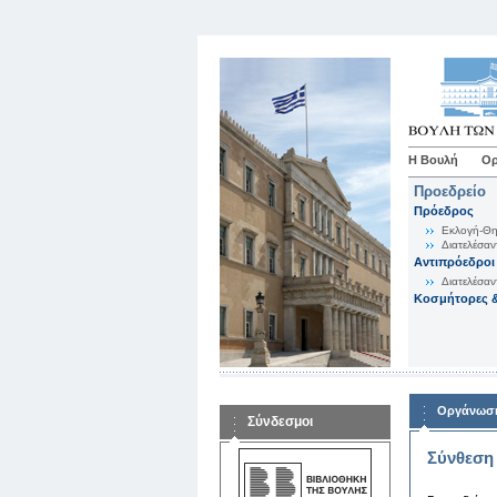
Η Βουλή
Ορ
Προεδρείο
Πρόεδρος
Εκλογή-Θη
Διατελέσαν
Αντιπρόεδροι
Διατελέσαν
Κοσμήτορες &
Οργάνωση
Σύνδεσμοι
Σύνθεση