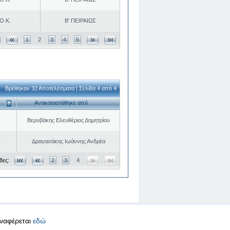
Ο.Κ.
Β' ΠΕΙΡΑΙΩΣ
1
2
3
4
5
Βρέθηκαν 32 Αποτελέσματα | Σελίδα 4 από 4
Αντικαταστάθηκε από
Βερυβάκης Ελευθέριος Δημητρίου
Δραγασάκης Ιωάννης Ανδρέα
δες:
2
3
4
αναφέρεται
εδώ