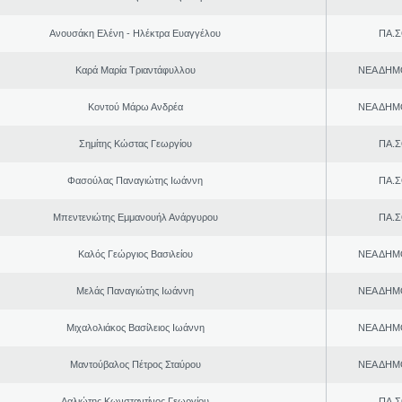
Ανουσάκη Ελένη - Ηλέκτρα Ευαγγέλου
ΠΑ.Σ
Καρά Μαρία Τριαντάφυλλου
ΝΕΑ ΔΗΜ
Κοντού Μάρω Ανδρέα
ΝΕΑ ΔΗΜ
Σημίτης Κώστας Γεωργίου
ΠΑ.Σ
Φασούλας Παναγιώτης Ιωάννη
ΠΑ.Σ
Μπεντενιώτης Εμμανουήλ Ανάργυρου
ΠΑ.Σ
Καλός Γεώργιος Βασιλείου
ΝΕΑ ΔΗΜ
Μελάς Παναγιώτης Ιωάννη
ΝΕΑ ΔΗΜ
Μιχαλολιάκος Βασίλειος Ιωάννη
ΝΕΑ ΔΗΜ
Μαντούβαλος Πέτρος Σταύρου
ΝΕΑ ΔΗΜ
Λαλιώτης Κωνσταντίνος Γεωργίου
ΠΑ.Σ