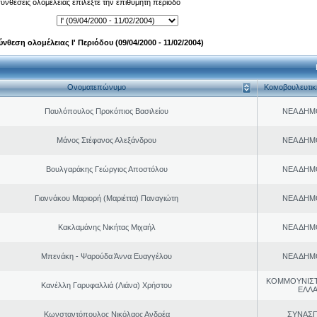
 συνθέσεις ολομέλειας επιλέξτε την επιθυμητή περίοδο
ύνθεση ολομέλειας Ι' Περιόδου (09/04/2000 - 11/02/2004)
Ονοματεπώνυμο
Κοινοβουλευτι
Παυλόπουλος Προκόπιος Βασιλείου
ΝΕΑ ΔΗΜ
Μάνος Στέφανος Αλεξάνδρου
ΝΕΑ ΔΗΜ
Βουλγαράκης Γεώργιος Αποστόλου
ΝΕΑ ΔΗΜ
Γιαννάκου Μαριορή (Μαριέττα) Παναγιώτη
ΝΕΑ ΔΗΜ
Κακλαμάνης Νικήτας Μιχαήλ
ΝΕΑ ΔΗΜ
Μπενάκη - Ψαρούδα Άννα Ευαγγέλου
ΝΕΑ ΔΗΜ
ΚΟΜΜΟΥΝΙΣ
Κανέλλη Γαρυφαλλιά (Λιάνα) Χρήστου
ΕΛΛ
Κωνσταντόπουλος Νικόλαος Ανδρέα
ΣΥΝΑΣ