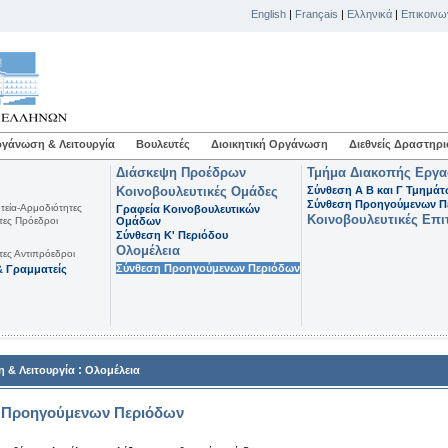
English
|
Français
|
Ελληνικά
|
Επικοινω
γάνωση & Λειτουργία
Βουλευτές
Διοικητική Οργάνωση
Διεθνείς Δραστηρι
Διάσκεψη Προέδρων
Τμήμα Διακοπής Εργ
Κοινοβουλευτικές Ομάδες
Σύνθεση Α Β και Γ Τμημά
Σύνθεση Προηγούμενων Π
τεία-Αρμοδιότητες
Γραφεία Κοινοβουλευτικών
Κοινοβουλευτικές Επι
τες Πρόεδροι
Ομάδων
Σύνθεση K' Περιόδου
Ολομέλεια
τες Αντιπρόεδροι
Σύνθεση Προηγούμενων Περιόδων
 Γραμματείς
:
 & Λειτουργία
Ολομέλεια
 Προηγούμενων Περιόδων