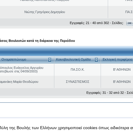
Νιώτης Γρηγόριος Δημητρίου
ΠΑ.Σ
Εγγραφές: 21 - 40 από 302 - Σελίδες:
σεις Βουλευτών κατά τη διάρκεια της Περιόδου
Ονοματεπώνυμο
Κοινοβουλευτική Ομάδα
Εκλογική περιφέρεια
νόπουλος Ευάγγελος Αργυρίου
ΠΑ.ΣΟ.Κ.
Β' ΑΘΗΝΩΝ
απεβίωσε στις 04/09/2003)
αμανάκη Μαρία Θεοδώρου
ΣΥΝΑΣΠΙΣΜΟΣ
Β' ΑΘΗΝΩΝ
Εγγραφές: 31 - 32 από 32 - Σελί
|
|
 δεδομένα
Ασφάλεια & Πρόσβαση
Πύλη της Βουλής των Ελλήνων χρησιμοποιεί cookies όπως ειδικότερα 