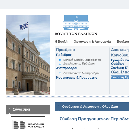
Η Βουλή
Οργάνωση & Λειτουργία
Βουλευτ
Προεδρείο
Διάσκεψη
Πρόεδρος
Κοινοβου
Εκλογή-Θητεία-Αρμοδιότητες
Γραφεία Κο
Διατελέσαντες Πρόεδροι
Ομάδων
Σύνθεση K'
Αντιπρόεδροι
Ολομέλει
Διατελέσαντες Αντιπρόεδροι
Σύνθεση Π
Κοσμήτορες & Γραμματείς
:
Οργάνωση & Λειτουργία
Ολομέλεια
Σύνδεσμοι
Σύνθεση Προηγούμενων Περιόδω