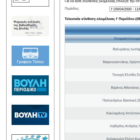
Για να δείτε συνθέσεις ολομέλειας επιλέξτε την ε
Περίοδος:
Τελευταία σύνθεση ολομέλειας Ι' Περιόδου (09/
Ονοματεπώνυμο
Βαλυράκης Ιωσήφ
Μαρκογιαννάκης Χρήστ
Τσουρή Ελπίδα Σ
Βαρίνος Αθανάσιος
Παπανδρέου Βασιλική (
Κακλαμάνης Απόστολ
Λοβέρδος Ανδρέας 
Κούρκουλα Ελένη Κω