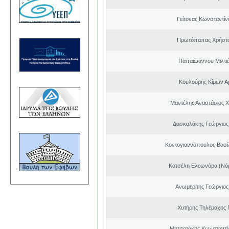
Γείτονας Κωνσταντίν
Πρωτόπαπας Χρήστο
Παπαϊωάννου Μιλτιά
Κουλούρης Κίμων Αρ
Μαντέλης Αναστάσιος 
Δασκαλάκης Γεώργιος
Κοντογιαννόπουλος Βασίλ
Κατσέλη Ελεωνόρα (Νό
Ανωμερίτης Γεώργιος
Χυτήρης Τηλέμαχος 
Μητσοτάκης Κωνσταντί