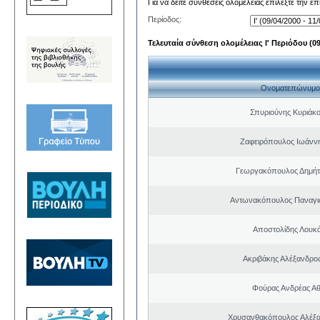
Για να δείτε συνθέσεις ολομέλειας επιλέξτε την ε
Περίοδος:
Τελευταία σύνθεση ολομέλειας Ι' Περιόδου (09/
Ονοματεπώνυμο
Σπυριούνης Κυριάκο
Ζαφειρόπουλος Ιωάνν
Γεωργακόπουλος Δημήτ
Αντωνακόπουλος Παναγι
Αποστολίδης Λουκ
Ακριβάκης Αλέξανδρος
Φούρας Ανδρέας Α
Χρυσανθακόπουλος Αλέξα