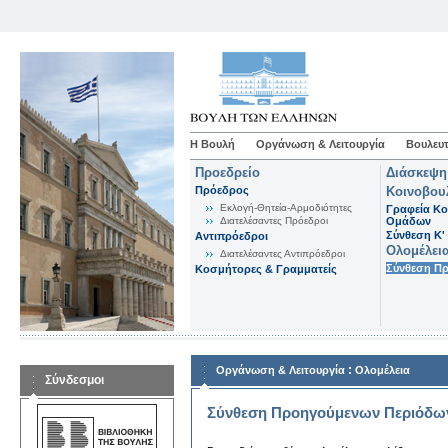
Η Βουλή
Οργάνωση & Λειτουργία
Βουλευτ
Προεδρείο
Διάσκεψη
Πρόεδρος
Κοινοβου
Εκλογή-Θητεία-Αρμοδιότητες
Γραφεία Κο
Διατελέσαντες Πρόεδροι
Ομάδων
Σύνθεση K'
Αντιπρόεδροι
Ολομέλει
Διατελέσαντες Αντιπρόεδροι
Σύνθεση Π
Κοσμήτορες & Γραμματείς
:
Οργάνωση & Λειτουργία
Ολομέλεια
Σύνδεσμοι
Σύνθεση Προηγούμενων Περιόδω