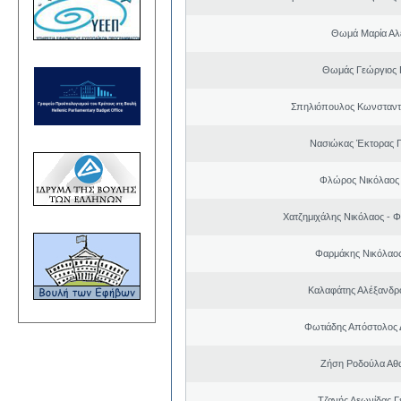
Θωμά Μαρία Αλ
Θωμάς Γεώργιος 
Σπηλιόπουλος Κωνσταντ
Νασιώκας Έκτορας 
Φλώρος Νικόλαος
Χατζημιχάλης Νικόλαος - Φ
Φαρμάκης Νικόλαο
Καλαφάτης Αλέξανδρ
Φωτιάδης Απόστολος
Ζήση Ροδούλα Αθ
Τζανής Λεωνίδας Γ