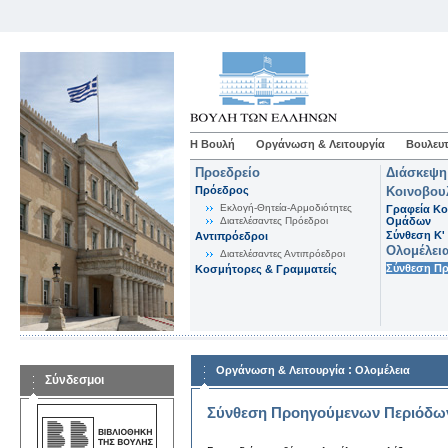
Η Βουλή
Οργάνωση & Λειτουργία
Βουλευτ
Προεδρείο
Διάσκεψη
Πρόεδρος
Κοινοβου
Εκλογή-Θητεία-Αρμοδιότητες
Γραφεία Κο
Διατελέσαντες Πρόεδροι
Ομάδων
Σύνθεση K'
Αντιπρόεδροι
Ολομέλει
Διατελέσαντες Αντιπρόεδροι
Σύνθεση Π
Κοσμήτορες & Γραμματείς
:
Οργάνωση & Λειτουργία
Ολομέλεια
Σύνδεσμοι
Σύνθεση Προηγούμενων Περιόδω