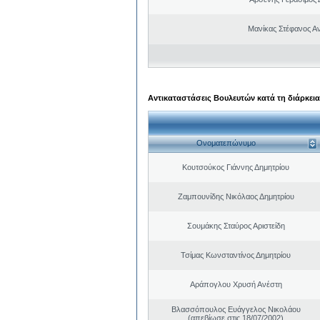
Μανίκας Στέφανος Α
Αντικαταστάσεις Βουλευτών κατά τη διάρκεια
Ονοματεπώνυμο
Κουτσούκος Γιάννης Δημητρίου
Ζαμπουνίδης Νικόλαος Δημητρίου
Σουμάκης Σταύρος Αριστείδη
Τσίμας Κωνσταντίνος Δημητρίου
Αράπογλου Χρυσή Ανέστη
Βλασσόπουλος Ευάγγελος Νικολάου
(απεβίωσε στις 18/07/2002)