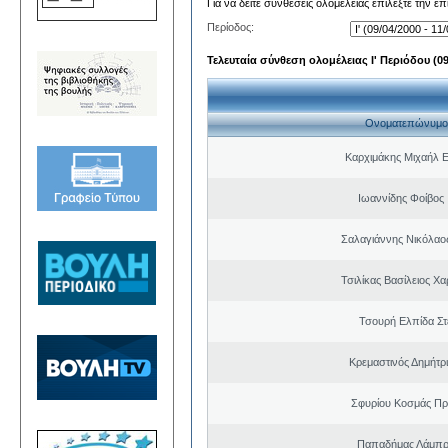
Για να δείτε συνθέσεις ολομέλειας επιλέξτε την ε
Περίοδος:
Τελευταία σύνθεση ολομέλειας Ι' Περιόδου (09/
Ονοματεπώνυμο
Καρχιμάκης Μιχαήλ Ε
Ιωαννίδης Φοίβος
Σαλαγιάννης Νικόλαος
Τσιλίκας Βασίλειος Χ
Τσουρή Ελπίδα Σ
Κρεμαστινός Δημήτρ
Σφυρίου Κοσμάς Π
Παπαδήμας Λάμπρ