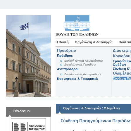
Η Βουλή
Οργάνωση & Λειτουργία
Βουλευτ
Προεδρείο
Διάσκεψη
Πρόεδρος
Κοινοβου
Εκλογή-Θητεία-Αρμοδιότητες
Γραφεία Κο
Διατελέσαντες Πρόεδροι
Ομάδων
Σύνθεση K'
Αντιπρόεδροι
Ολομέλει
Διατελέσαντες Αντιπρόεδροι
Σύνθεση Π
Κοσμήτορες & Γραμματείς
:
Οργάνωση & Λειτουργία
Ολομέλεια
Σύνδεσμοι
Σύνθεση Προηγούμενων Περιόδω