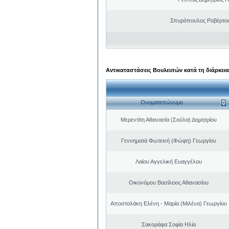
Σπυρόπουλος Ροβέρτο
Αντικαταστάσεις Βουλευτών κατά τη διάρκεια
Ονοματεπώνυμο
Μερεντίτη Αθανασία (Σούλα) Δημητρίου
Γεννηματά Φωτεινή (Φώφη) Γεωργίου
Λαίου Αγγελική Ευαγγέλου
Οικονόμου Βασίλειος Αθανασίου
Αποστολάκη Ελένη - Μαρία (Μιλένα) Γεωργίου
Σακοράφα Σοφία Ηλία