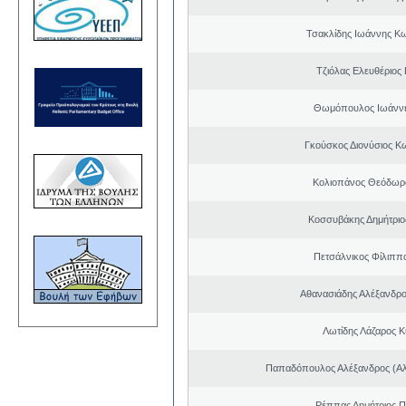
Τσακλίδης Ιωάννης Κ
Τζιόλας Ελευθέριος
Θωμόπουλος Ιωάννη
Γκούσκος Διονύσιος Κ
Κολιοπάνος Θεόδωρ
Κοσσυβάκης Δημήτριο
Πετσάλνικος Φίλιππ
Αθανασιάδης Αλέξανδρ
Λωτίδης Λάζαρος Κ
Παπαδόπουλος Αλέξανδρος (Αλ
Ρέππας Δημήτριος 