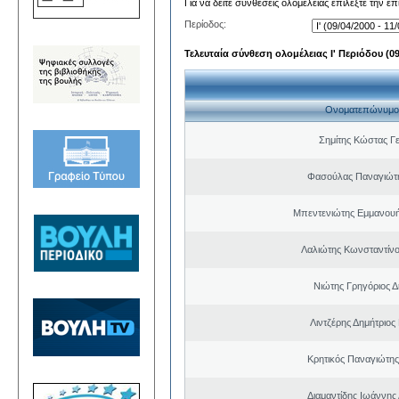
Για να δείτε συνθέσεις ολομέλειας επιλέξτε την ε
Περίοδος:
Τελευταία σύνθεση ολομέλειας Ι' Περιόδου (09/
Ονοματεπώνυμο
Σημίτης Κώστας Γ
Φασούλας Παναγιώτ
Μπεντενιώτης Εμμανου
Λαλιώτης Κωνσταντίνο
Νιώτης Γρηγόριος Δ
Λιντζέρης Δημήτριος
Κρητικός Παναγιώτης
Διαμαντίδης Ιωάννης