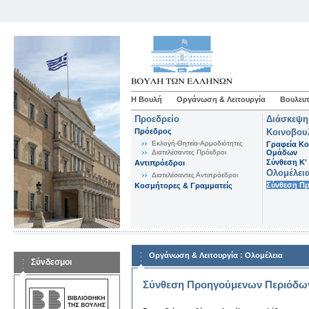
Η Βουλή
Οργάνωση & Λειτουργία
Βουλευτ
Προεδρείο
Διάσκεψη
Πρόεδρος
Κοινοβου
Εκλογή-Θητεία-Αρμοδιότητες
Γραφεία Κο
Διατελέσαντες Πρόεδροι
Ομάδων
Σύνθεση K'
Αντιπρόεδροι
Ολομέλει
Διατελέσαντες Αντιπρόεδροι
Σύνθεση Π
Κοσμήτορες & Γραμματείς
:
Οργάνωση & Λειτουργία
Ολομέλεια
Σύνδεσμοι
Σύνθεση Προηγούμενων Περιόδω