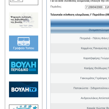
Για να δείτε συνθέσεις ολομέλειας επιλέξτε την ε
Περίοδος:
Τελευταία σύνθεση ολομέλειας Ι' Περιόδου (09/
Ονοματεπώνυμο
Πετραλιά - Πάλλη Φάνη
Καμμένος Παναγιώτης (
Καρατζαφέρης Γεώργ
Κασίμης Θεόδωρος 
Γιακουμάτος Γεράσιμος
Παπακώστα - Σιδηροπούλου Α
Ανδρεουλάκος Απόστολ
Καρράς Κώστας Βα