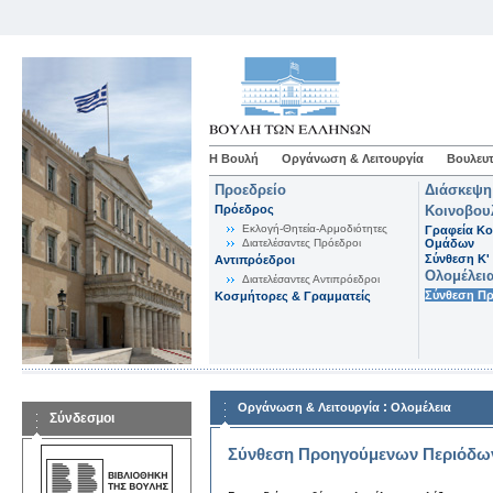
Η Βουλή
Οργάνωση & Λειτουργία
Βουλευτ
Προεδρείο
Διάσκεψη
Πρόεδρος
Κοινοβου
Εκλογή-Θητεία-Αρμοδιότητες
Γραφεία Κο
Διατελέσαντες Πρόεδροι
Ομάδων
Σύνθεση K'
Αντιπρόεδροι
Ολομέλει
Διατελέσαντες Αντιπρόεδροι
Σύνθεση Π
Κοσμήτορες & Γραμματείς
:
Οργάνωση & Λειτουργία
Ολομέλεια
Σύνδεσμοι
Σύνθεση Προηγούμενων Περιόδω