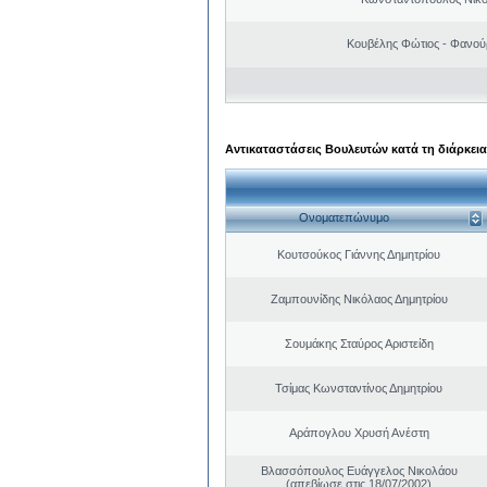
Κουβέλης Φώτιος - Φανού
Αντικαταστάσεις Βουλευτών κατά τη διάρκεια
Ονοματεπώνυμο
Κουτσούκος Γιάννης Δημητρίου
Ζαμπουνίδης Νικόλαος Δημητρίου
Σουμάκης Σταύρος Αριστείδη
Τσίμας Κωνσταντίνος Δημητρίου
Αράπογλου Χρυσή Ανέστη
Βλασσόπουλος Ευάγγελος Νικολάου
(απεβίωσε στις 18/07/2002)