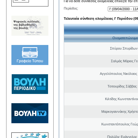
Για να δείτε συνθέσεις ολομέλειας επιλέξτε την ε
Περίοδος:
Τελευταία σύνθεση ολομέλειας Ι' Περιόδου (09/
Ονοματεπώνυμο
Σπύρου Σπυρίδων
Σαλμάς Μάριος Γ
Αγγελόπουλος Νικόλαος
Τσιτουρίδης Σάββας
Κιλτίδης Κωνσταντίνο
Μαρκογιαννάκης Χρήστ
Κωνσταντόπουλος Γεώρ
Πολύζος Ευάγγελος