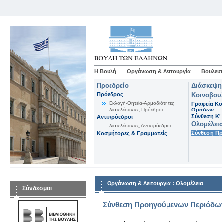
Η Βουλή
Οργάνωση & Λειτουργία
Βουλευτ
Προεδρείο
Διάσκεψη
Πρόεδρος
Κοινοβου
Εκλογή-Θητεία-Αρμοδιότητες
Γραφεία Κο
Διατελέσαντες Πρόεδροι
Ομάδων
Σύνθεση K'
Αντιπρόεδροι
Ολομέλει
Διατελέσαντες Αντιπρόεδροι
Σύνθεση Π
Κοσμήτορες & Γραμματείς
:
Οργάνωση & Λειτουργία
Ολομέλεια
Σύνδεσμοι
Σύνθεση Προηγούμενων Περιόδω