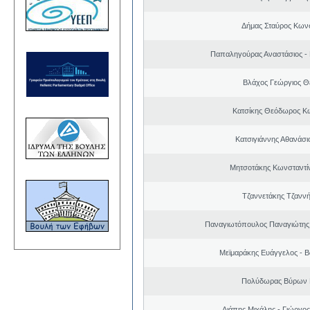
Δήμας Σταύρος Kων
Παπαληγούρας Αναστάσιος -
Βλάχος Γεώργιος 
Κατσίκης Θεόδωρος Κ
Κατσιγιάννης Αθανάσι
Μητσοτάκης Κωνσταντί
Τζαννετάκης Τζαννή
Παναγιωτόπουλος Παναγιώτης
Μεϊμαράκης Ευάγγελος - Β
Πολύδωρας Βύρων 
Λιάπης Μιχάλης - Γιώργο