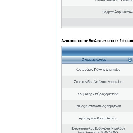
Βαρβιτσιώτης Μιλτιά
Αντικαταστάσεις Βουλευτών κατά τη διάρκεια
Ονοματεπώνυμο
Κουτσούκος Γιάννης Δημητρίου
Ζαμπουνίδης Νικόλαος Δημητρίου
Σουμάκης Σταύρος Αριστείδη
Τσίμας Κωνσταντίνος Δημητρίου
Αράπογλου Χρυσή Ανέστη
Βλασσόπουλος Ευάγγελος Νικολάου
(απεβίωσε στις 18/07/2002)