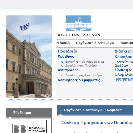
Η Βουλή
Οργάνωση & Λειτουργία
Βουλευτ
Προεδρείο
Διάσκεψη
Πρόεδρος
Κοινοβου
Εκλογή-Θητεία-Αρμοδιότητες
Γραφεία Κο
Διατελέσαντες Πρόεδροι
Ομάδων
Σύνθεση K'
Αντιπρόεδροι
Ολομέλει
Διατελέσαντες Αντιπρόεδροι
Σύνθεση Π
Κοσμήτορες & Γραμματείς
:
Οργάνωση & Λειτουργία
Ολομέλεια
Σύνδεσμοι
Σύνθεση Προηγούμενων Περιόδω