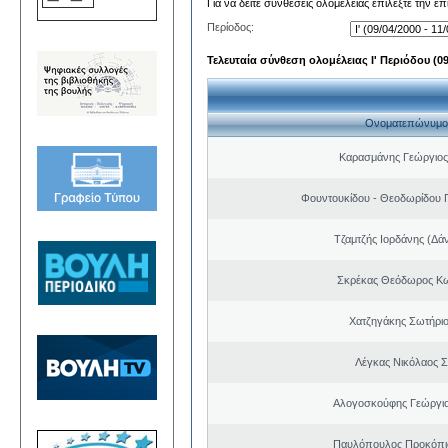
Για να δείτε συνθέσεις ολομέλειας επιλέξτε την ε
Περίοδος:
Τελευταία σύνθεση ολομέλειας Ι' Περιόδου (09/
Ονοματεπώνυμο
Καρασμάνης Γεώργιος
Φουντουκίδου - Θεοδωρίδου 
Τζαμτζής Ιορδάνης (Δά
Σκρέκας Θεόδωρος Κω
Χατζηγάκης Σωτήριο
Λέγκας Νικόλαος Σ
Αλογοσκούφης Γεώργι
Παυλόπουλος Προκόπιο