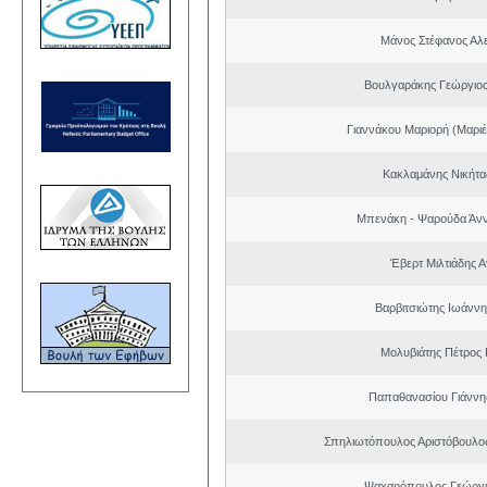
Μάνος Στέφανος Αλ
Βουλγαράκης Γεώργιο
Γιαννάκου Μαριορή (Μαριέ
Κακλαμάνης Νικήτα
Μπενάκη - Ψαρούδα Άν
Έβερτ Μιλτιάδης 
Βαρβιτσιώτης Ιωάννη
Μολυβιάτης Πέτρος 
Παπαθανασίου Γιάννης
Σπηλιωτόπουλος Αριστόβουλος
Ψαχαρόπουλος Γεώργι