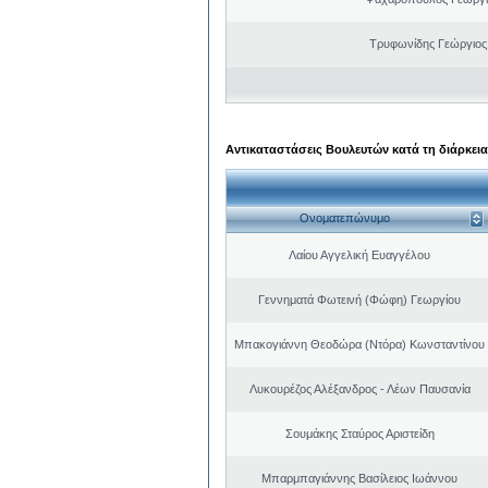
Τρυφωνίδης Γεώργιος
Αντικαταστάσεις Βουλευτών κατά τη διάρκεια
Ονοματεπώνυμο
Λαίου Αγγελική Ευαγγέλου
Γεννηματά Φωτεινή (Φώφη) Γεωργίου
Μπακογιάννη Θεοδώρα (Ντόρα) Κωνσταντίνου
Λυκουρέζος Αλέξανδρος - Λέων Παυσανία
Σουμάκης Σταύρος Αριστείδη
Μπαρμπαγιάννης Βασίλειος Ιωάννου