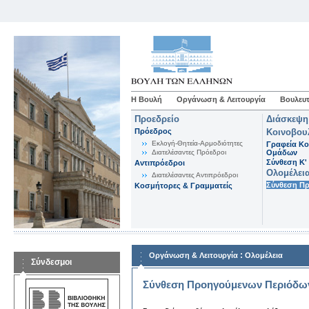
Η Βουλή
Οργάνωση & Λειτουργία
Βουλευτ
Προεδρείο
Διάσκεψη
Πρόεδρος
Κοινοβου
Εκλογή-Θητεία-Αρμοδιότητες
Γραφεία Κο
Διατελέσαντες Πρόεδροι
Ομάδων
Σύνθεση K'
Αντιπρόεδροι
Ολομέλει
Διατελέσαντες Αντιπρόεδροι
Σύνθεση Π
Κοσμήτορες & Γραμματείς
:
Οργάνωση & Λειτουργία
Ολομέλεια
Σύνδεσμοι
Σύνθεση Προηγούμενων Περιόδω