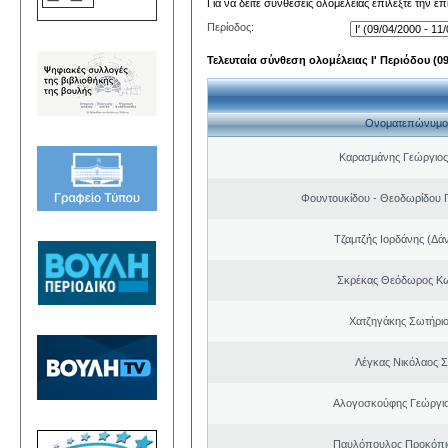
Για να δείτε συνθέσεις ολομέλειας επιλέξτε την ε
Περίοδος:
Τελευταία σύνθεση ολομέλειας Ι' Περιόδου (09/
Ονοματεπώνυμο
Καρασμάνης Γεώργιος
Φουντουκίδου - Θεοδωρίδου 
Τζαμτζής Ιορδάνης (Δά
Σκρέκας Θεόδωρος Κω
Χατζηγάκης Σωτήριο
Λέγκας Νικόλαος Σ
Αλογοσκούφης Γεώργι
Παυλόπουλος Προκόπιο