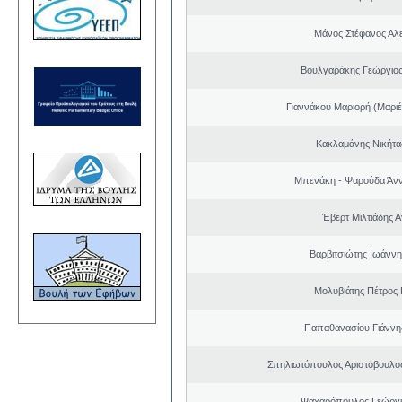
Μάνος Στέφανος Αλ
Βουλγαράκης Γεώργιο
Γιαννάκου Μαριορή (Μαριέ
Κακλαμάνης Νικήτα
Μπενάκη - Ψαρούδα Άν
Έβερτ Μιλτιάδης 
Βαρβιτσιώτης Ιωάννη
Μολυβιάτης Πέτρος 
Παπαθανασίου Γιάννης
Σπηλιωτόπουλος Αριστόβουλος
Ψαχαρόπουλος Γεώργι