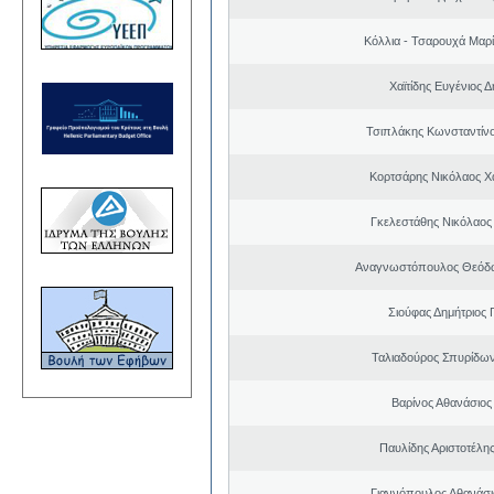
Κόλλια - Τσαρουχά Μαρί
Χαϊτίδης Ευγένιος Δ
Τσιπλάκης Κωνσταντίν
Κορτσάρης Νικόλαος 
Γκελεστάθης Νικόλαος
Αναγνωστόπουλος Θεόδω
Σιούφας Δημήτριος 
Ταλιαδούρος Σπυρίδω
Βαρίνος Αθανάσιος
Παυλίδης Αριστοτέλη
Γιαννόπουλος Αθανάσ