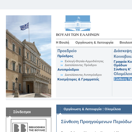
Η Βουλή
Οργάνωση & Λειτουργία
Βουλευτ
Προεδρείο
Διάσκεψη
Πρόεδρος
Κοινοβου
Εκλογή-Θητεία-Αρμοδιότητες
Γραφεία Κο
Διατελέσαντες Πρόεδροι
Ομάδων
Σύνθεση K'
Αντιπρόεδροι
Ολομέλει
Διατελέσαντες Αντιπρόεδροι
Σύνθεση Π
Κοσμήτορες & Γραμματείς
:
Οργάνωση & Λειτουργία
Ολομέλεια
Σύνδεσμοι
Σύνθεση Προηγούμενων Περιόδω