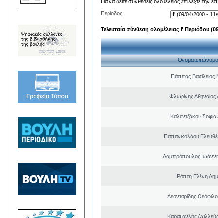
Για να δείτε συνθέσεις ολομέλειας επιλέξτε την ε
Περίοδος:
Τελευταία σύνθεση ολομέλειας Ι' Περιόδου (09/
Ονοματεπώνυμο
Πάππας Βασίλειος 
Φλωρίνης Αθηναίος 
Καλαντζάκου Σοφία 
Παπανικολάου Ελευθέ
Λαμπρόπουλος Ιωάννη
Ράπτη Ελένη Δημ
Λεονταρίδης Θεόφιλο
Καραμανλής Αχιλλεύς