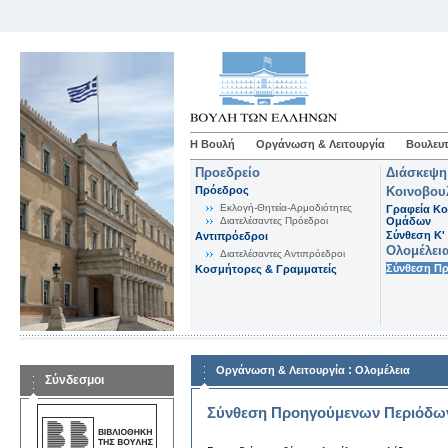
Η Βουλή
Οργάνωση & Λειτουργία
Βουλευτ
Προεδρείο
Διάσκεψη
Πρόεδρος
Κοινοβου
Εκλογή-Θητεία-Αρμοδιότητες
Γραφεία Κο
Διατελέσαντες Πρόεδροι
Ομάδων
Σύνθεση K'
Αντιπρόεδροι
Ολομέλει
Διατελέσαντες Αντιπρόεδροι
Σύνθεση Π
Κοσμήτορες & Γραμματείς
:
Οργάνωση & Λειτουργία
Ολομέλεια
Σύνδεσμοι
Σύνθεση Προηγούμενων Περιόδω