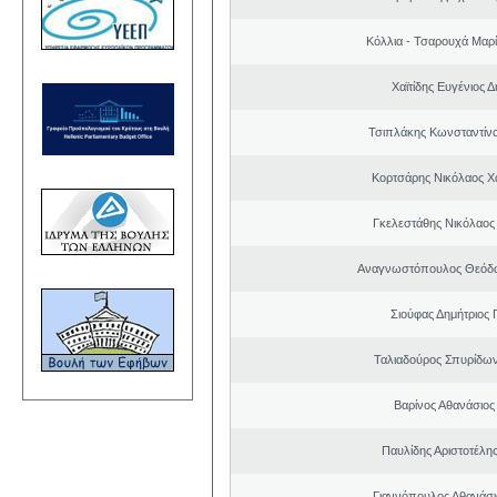
Κόλλια - Τσαρουχά Μαρί
Χαϊτίδης Ευγένιος Δ
Τσιπλάκης Κωνσταντίν
Κορτσάρης Νικόλαος 
Γκελεστάθης Νικόλαος
Αναγνωστόπουλος Θεόδω
Σιούφας Δημήτριος 
Ταλιαδούρος Σπυρίδω
Βαρίνος Αθανάσιος
Παυλίδης Αριστοτέλη
Γιαννόπουλος Αθανάσ