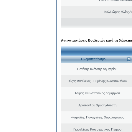
Καλλιώρας Ηλίας Δ
Αντικαταστάσεις Βουλευτών κατά τη διάρκεια
Ονοματεπώνυμο
Πατάκης Ιωάννης Δημητρίου
Βύζας Βασίλειος - Ευμένης Κωνσταντίνου
Τσίμας Κωνσταντίνος Δημητρίου
Αράπογλου Χρυσή Ανέστη
Ψωμιάδης Παναγιώτης Χαραλάμπους
Γκιουλέκας Κωνσταντίνος Πέτρου