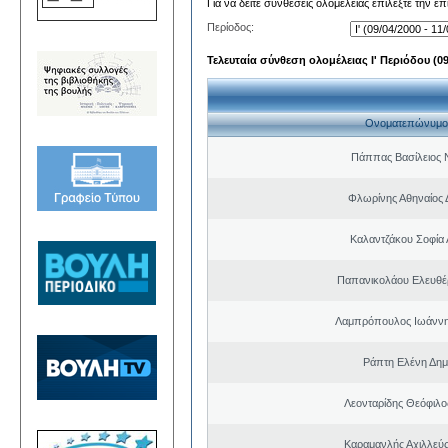
Για να δείτε συνθέσεις ολομέλειας επιλέξτε την ε
Περίοδος:
Τελευταία σύνθεση ολομέλειας Ι' Περιόδου (09/
Ονοματεπώνυμο
Πάππας Βασίλειος 
Φλωρίνης Αθηναίος 
Καλαντζάκου Σοφία 
Παπανικολάου Ελευθέ
Λαμπρόπουλος Ιωάννη
Ράπτη Ελένη Δημ
Λεονταρίδης Θεόφιλο
Καραμανλής Αχιλλεύς