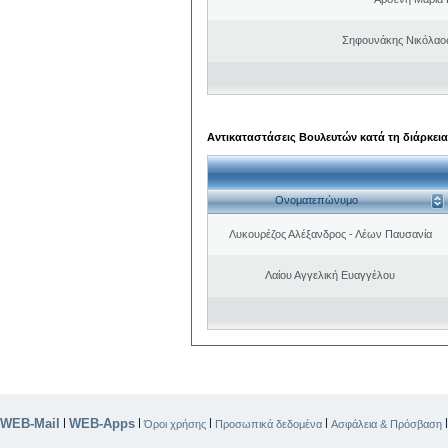
Σηφουνάκης Νικόλαο
Αντικαταστάσεις Βουλευτών κατά τη διάρκεια
Ονοματεπώνυμο
Λυκουρέζος Αλέξανδρος - Λέων Παυσανία
Λαίου Αγγελική Ευαγγέλου
WEB-Mail
WEB-Apps
|
|
|
|
Όροι χρήσης
Προσωπικά δεδομένα
Ασφάλεια & Πρόσβαση