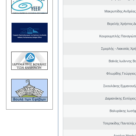
Μακρυπίδης Ανδρέας 
Βερελής Χρήστος Δ
Κουρουμπλής Παναγιώτη
Σμυρλής - Λιακατάς Χρ
Βαϊνάς Ιωάννης Βα
Φλωρίδης Γεώργιος 
Σκουλάκης Εμμανουή
Δαμιανάκης Ευτύχιος
Βαλυράκης Ιωσήφ
Τσερτικίδης Παντελής
Αρσένη Μαρία 