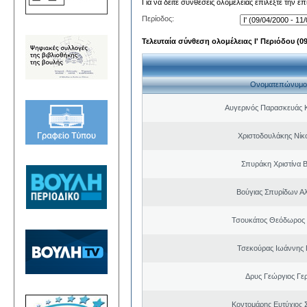
Για να δείτε συνθέσεις ολομέλειας επιλέξτε την ε
Περίοδος:
Τελευταία σύνθεση ολομέλειας Ι' Περιόδου (09/
Ονοματεπώνυμο
Αυγερινός Παρασκευάς 
Χριστοδουλάκης Νίκ
Σπυράκη Χριστίνα Β
Βούγιας Σπυρίδων Α
Τσουκάτος Θεόδωρος
Τσεκούρας Ιωάννης 
Δρυς Γεώργιος Γε
Κοντομάρης Ευτύχιος