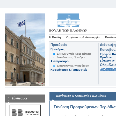
Η Βουλή
Οργάνωση & Λειτουργία
Βουλευτ
Προεδρείο
Διάσκεψη
Πρόεδρος
Κοινοβου
Εκλογή-Θητεία-Αρμοδιότητες
Γραφεία Κο
Διατελέσαντες Πρόεδροι
Ομάδων
Σύνθεση K'
Αντιπρόεδροι
Ολομέλει
Διατελέσαντες Αντιπρόεδροι
Σύνθεση Π
Κοσμήτορες & Γραμματείς
:
Οργάνωση & Λειτουργία
Ολομέλεια
Σύνδεσμοι
Σύνθεση Προηγούμενων Περιόδω