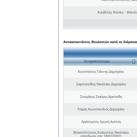
Κουβέλης Φώτιος - Φανού
Αντικαταστάσεις Βουλευτών κατά τη διάρκεια
Ονοματεπώνυμο
Κουτσούκος Γιάννης Δημητρίου
Ζαμπουνίδης Νικόλαος Δημητρίου
Σουμάκης Σταύρος Αριστείδη
Τσίμας Κωνσταντίνος Δημητρίου
Αράπογλου Χρυσή Ανέστη
Βλασσόπουλος Ευάγγελος Νικολάου
(απεβίωσε στις 18/07/2002)