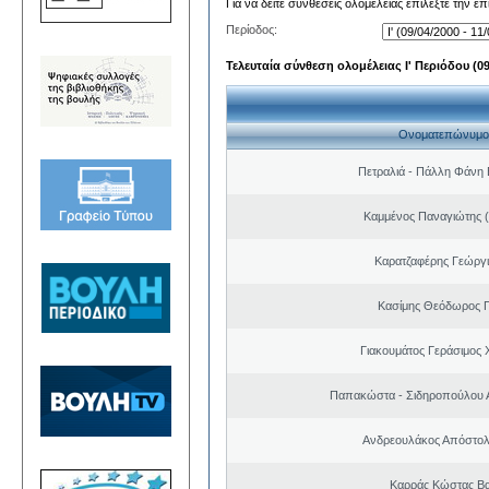
Για να δείτε συνθέσεις ολομέλειας επιλέξτε την ε
Περίοδος:
Τελευταία σύνθεση ολομέλειας Ι' Περιόδου (09/
Ονοματεπώνυμο
Πετραλιά - Πάλλη Φάνη
Καμμένος Παναγιώτης (
Καρατζαφέρης Γεώργ
Κασίμης Θεόδωρος 
Γιακουμάτος Γεράσιμος
Παπακώστα - Σιδηροπούλου Α
Ανδρεουλάκος Απόστολ
Καρράς Κώστας Βα