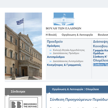
Η Βουλή
Οργάνωση & Λειτουργία
Βουλευτ
Προεδρείο
Διάσκεψη
Πρόεδρος
Κοινοβου
Εκλογή-Θητεία-Αρμοδιότητες
Γραφεία Κο
Διατελέσαντες Πρόεδροι
Ομάδων
Σύνθεση K'
Αντιπρόεδροι
Ολομέλει
Διατελέσαντες Αντιπρόεδροι
Σύνθεση Π
Κοσμήτορες & Γραμματείς
:
Οργάνωση & Λειτουργία
Ολομέλεια
Σύνδεσμοι
Σύνθεση Προηγούμενων Περιόδω