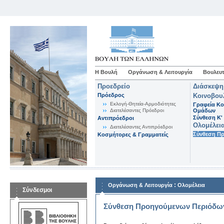
Η Βουλή
Οργάνωση & Λειτουργία
Βουλευτ
Προεδρείο
Διάσκεψη
Πρόεδρος
Κοινοβου
Εκλογή-Θητεία-Αρμοδιότητες
Γραφεία Κο
Διατελέσαντες Πρόεδροι
Ομάδων
Σύνθεση K'
Αντιπρόεδροι
Ολομέλει
Διατελέσαντες Αντιπρόεδροι
Σύνθεση Π
Κοσμήτορες & Γραμματείς
:
Οργάνωση & Λειτουργία
Ολομέλεια
Σύνδεσμοι
Σύνθεση Προηγούμενων Περιόδω