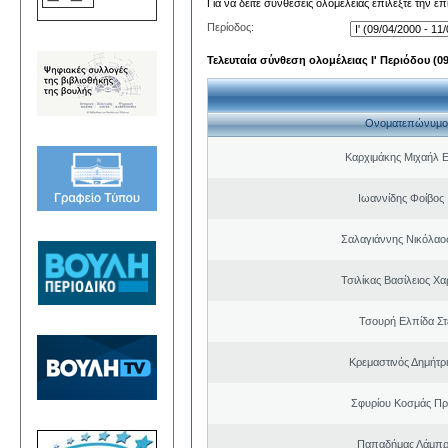
Για να δείτε συνθέσεις ολομέλειας επιλέξτε την ε
Περίοδος:
Τελευταία σύνθεση ολομέλειας Ι' Περιόδου (09/
Ονοματεπώνυμο
Καρχιμάκης Μιχαήλ Ε
Ιωαννίδης Φοίβος
Σαλαγιάννης Νικόλαος
Τσιλίκας Βασίλειος Χ
Τσουρή Ελπίδα Σ
Κρεμαστινός Δημήτρ
Σφυρίου Κοσμάς Π
Παπαδήμας Λάμπρ