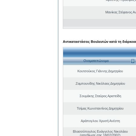
Μανίκας Στέφανος Α
Αντικαταστάσεις Βουλευτών κατά τη διάρκεια
Ονοματεπώνυμο
Κουτσούκος Γιάννης Δημητρίου
Ζαμπουνίδης Νικόλαος Δημητρίου
Σουμάκης Σταύρος Αριστείδη
Τσίμας Κωνσταντίνος Δημητρίου
Αράπογλου Χρυσή Ανέστη
Βλασσόπουλος Ευάγγελος Νικολάου
(απεβίωσε στις 18/07/2002)