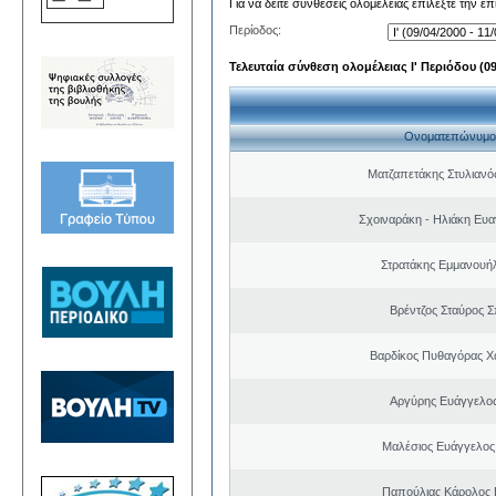
Για να δείτε συνθέσεις ολομέλειας επιλέξτε την ε
Περίοδος:
Τελευταία σύνθεση ολομέλειας Ι' Περιόδου (09/
Ονοματεπώνυμο
Ματζαπετάκης Στυλιαν
Σχοιναράκη - Ηλιάκη Ευα
Στρατάκης Εμμανουή
Βρέντζος Σταύρος 
Βαρδίκος Πυθαγόρας 
Αργύρης Ευάγγελο
Μαλέσιος Ευάγγελος
Παπούλιας Κάρολος 