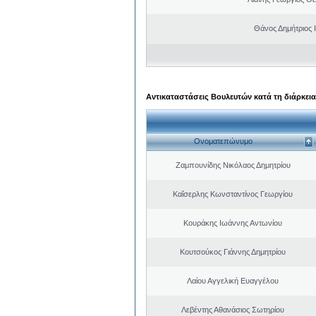
Θάνος Δημήτριος 
Αντικαταστάσεις Βουλευτών κατά τη διάρκεια
Ονοματεπώνυμο
Ζαμπουνίδης Νικόλαος Δημητρίου
Καΐσερλης Κωνσταντίνος Γεωργίου
Κουράκης Ιωάννης Αντωνίου
Κουτσούκος Γιάννης Δημητρίου
Λαίου Αγγελική Ευαγγέλου
Λεβέντης Αθανάσιος Σωτηρίου