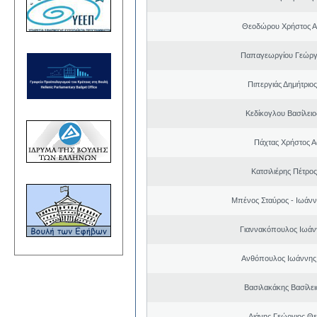
Θεοδώρου Χρήστος Α
Παπαγεωργίου Γεώργ
Πιπεργιάς Δημήτριο
Κεδίκογλου Βασίλει
Πάχτας Χρήστος Α
Κατσιλιέρης Πέτρο
Μπένος Σταύρος - Ιωάν
Γιαννακόπουλος Ιωάν
Ανθόπουλος Ιωάννης
Βασιλακάκης Βασίλει
Λιάνης Γεώργιος Θε