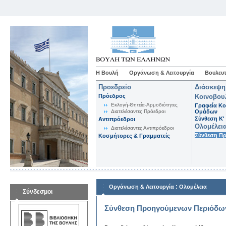
Η Βουλή
Οργάνωση & Λειτουργία
Βουλευτ
Προεδρείο
Διάσκεψη
Πρόεδρος
Κοινοβου
Εκλογή-Θητεία-Αρμοδιότητες
Γραφεία Κο
Διατελέσαντες Πρόεδροι
Ομάδων
Σύνθεση K'
Αντιπρόεδροι
Ολομέλει
Διατελέσαντες Αντιπρόεδροι
Σύνθεση Π
Κοσμήτορες & Γραμματείς
:
Οργάνωση & Λειτουργία
Ολομέλεια
Σύνδεσμοι
Σύνθεση Προηγούμενων Περιόδω