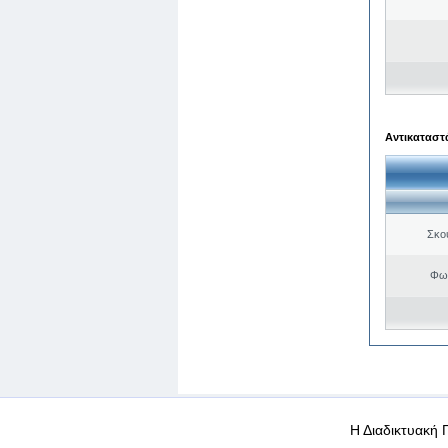
Αντικαταστά
Σκο
Φωτ
WEB-Mail
WEB-Apps
|
|
|
Όροι χρήσης
Προσωπικά
Η Διαδικτυακή 