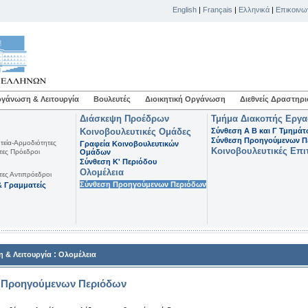
English
|
Français
|
Ελληνικά
|
Επικοινω
γάνωση & Λειτουργία
Βουλευτές
Διοικητική Οργάνωση
Διεθνείς Δραστηρι
Διάσκεψη Προέδρων
Τμήμα Διακοπής Εργ
Κοινοβουλευτικές Ομάδες
Σύνθεση Α Β και Γ Τμημά
Σύνθεση Προηγούμενων Π
τεία-Αρμοδιότητες
Γραφεία Κοινοβουλευτικών
Κοινοβουλευτικές Επι
τες Πρόεδροι
Ομάδων
Σύνθεση K' Περιόδου
Ολομέλεια
τες Αντιπρόεδροι
Σύνθεση Προηγούμενων Περιόδων
 Γραμματείς
:
 & Λειτουργία
Ολομέλεια
 Προηγούμενων Περιόδων