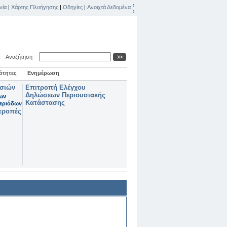
νία
|
Χάρτης Πλοήγησης
|
Οδηγίες
|
Ανοιχτά Δεδομένα
Αναζήτηση
ότητες
Ενημέρωση
ασιών
Επιτροπή Ελέγχου
Δηλώσεων Περιουσιακής
των
Κατάστασης
εριόδων
τροπές