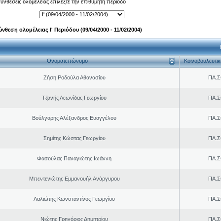
 συνθέσεις ολομέλειας επιλέξτε την επιθυμητή περίοδο
ύνθεση ολομέλειας Ι' Περιόδου (09/04/2000 - 11/02/2004)
Ονοματεπώνυμο
Κοινοβουλευτι
Ζήση Ροδούλα Αθανασίου
ΠΑ.Σ
Τζανής Λεωνίδας Γεωργίου
ΠΑ.Σ
Βούλγαρης Αλέξανδρος Ευαγγέλου
ΠΑ.Σ
Σημίτης Κώστας Γεωργίου
ΠΑ.Σ
Φασούλας Παναγιώτης Ιωάννη
ΠΑ.Σ
Μπεντενιώτης Εμμανουήλ Ανάργυρου
ΠΑ.Σ
Λαλιώτης Κωνσταντίνος Γεωργίου
ΠΑ.Σ
Νιώτης Γρηγόριος Δημητρίου
ΠΑ.Σ