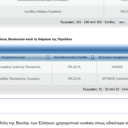
Λωτίδης Λάζαρος Κυριάκου
ΠΑ.Σ
Εγγραφές: 161 - 180 από 302 - Σελίδες:
σεις Βουλευτών κατά τη διάρκεια της Περιόδου
Ονοματεπώνυμο
Κοινοβουλευτική Ομάδα
Εκλογική περιφέρεια
υλαρίκης Ιωάννης Παναγιώτη
ΠΑ.ΣΟ.Κ.
ΗΛΕΙΑΣ
ιάδης Παναγιώτης Γεωργίου
ΠΑ.ΣΟ.Κ.
ΑΤΤΙΚΗΣ (υπόλοι
Εγγραφές: 31 - 32 από 32 - Σελί
|
|
 δεδομένα
Ασφάλεια & Πρόσβαση
Πύλη της Βουλής των Ελλήνων χρησιμοποιεί cookies όπως ειδικότερα 