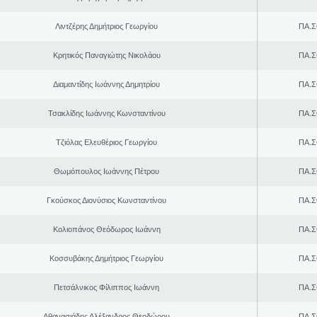
Λιντζέρης Δημήτριος Γεωργίου
ΠΑ.Σ
Κρητικός Παναγιώτης Νικολάου
ΠΑ.Σ
Διαμαντίδης Ιωάννης Δημητρίου
ΠΑ.Σ
Τσακλίδης Ιωάννης Κωνσταντίνου
ΠΑ.Σ
Τζιόλας Ελευθέριος Γεωργίου
ΠΑ.Σ
Θωμόπουλος Ιωάννης Πέτρου
ΠΑ.Σ
Γκούσκος Διονύσιος Κωνσταντίνου
ΠΑ.Σ
Κολιοπάνος Θεόδωρος Ιωάννη
ΠΑ.Σ
Κοσσυβάκης Δημήτριος Γεωργίου
ΠΑ.Σ
Πετσάλνικος Φίλιππος Ιωάννη
ΠΑ.Σ
Αθανασιάδης Αλέξανδρος Θεοδώρου
ΠΑ.Σ