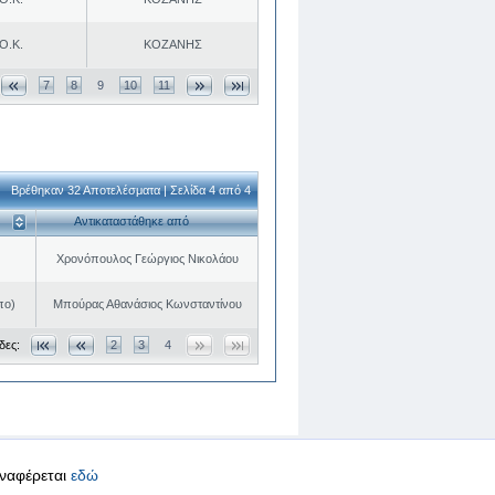
Ο.Κ.
ΚΟΖΑΝΗΣ
7
8
9
10
11
Βρέθηκαν 32 Αποτελέσματα | Σελίδα 4 από 4
Αντικαταστάθηκε από
Χρονόπουλος Γεώργιος Νικολάου
πο)
Μπούρας Αθανάσιος Κωνσταντίνου
δες:
2
3
4
αναφέρεται
εδώ