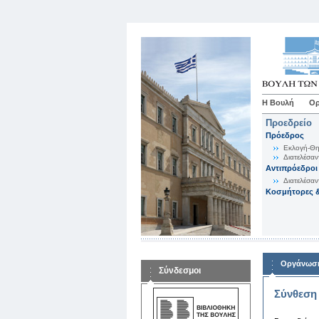
Η Βουλή
Ορ
Προεδρείο
Πρόεδρος
Εκλογή-Θη
Διατελέσαν
Αντιπρόεδροι
Διατελέσαν
Κοσμήτορες &
Οργάνωση
Σύνδεσμοι
Σύνθεση