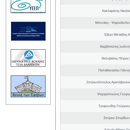
Κακλαμάνης Νικήτα
Μπενάκη - Ψαρούδα Άν
Έβερτ Μιλτιάδης 
Βαρβιτσιώτης Ιωάννη
Μολυβιάτης Πέτρος 
Παπαθανασίου Γιάννης
Σπηλιωτόπουλος Αριστόβουλος
Ψαχαρόπουλος Γεώργι
Τρυφωνίδης Γεώργιος
Σπύρου Σπυρίδων
Σαλμάς Μάριος Γ