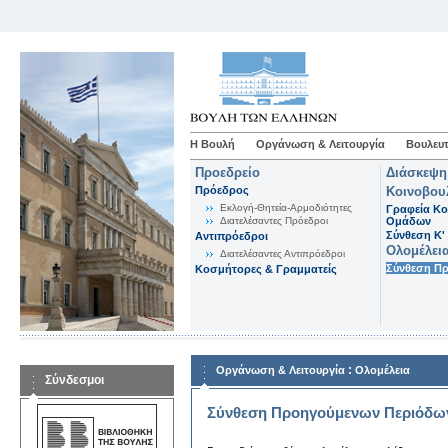
Η Βουλή
Οργάνωση & Λειτουργία
Βουλευτ
Προεδρείο
Διάσκεψη
Πρόεδρος
Κοινοβου
Εκλογή-Θητεία-Αρμοδιότητες
Γραφεία Κο
Διατελέσαντες Πρόεδροι
Ομάδων
Σύνθεση K'
Αντιπρόεδροι
Ολομέλει
Διατελέσαντες Αντιπρόεδροι
Σύνθεση Π
Κοσμήτορες & Γραμματείς
:
Οργάνωση & Λειτουργία
Ολομέλεια
Σύνδεσμοι
Σύνθεση Προηγούμενων Περιόδω