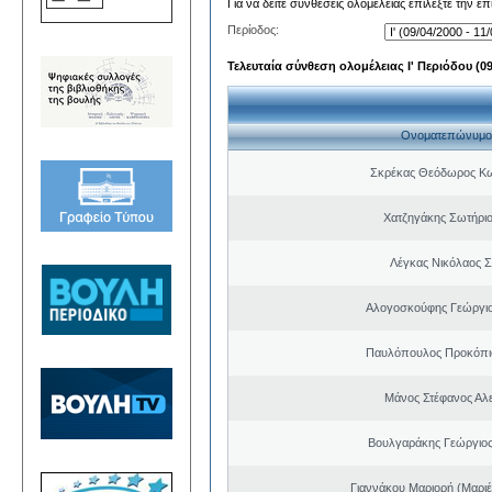
Για να δείτε συνθέσεις ολομέλειας επιλέξτε την ε
Περίοδος:
Τελευταία σύνθεση ολομέλειας Ι' Περιόδου (09/
Ονοματεπώνυμο
Σκρέκας Θεόδωρος Κω
Χατζηγάκης Σωτήριο
Λέγκας Νικόλαος Σ
Αλογοσκούφης Γεώργι
Παυλόπουλος Προκόπιο
Μάνος Στέφανος Αλ
Βουλγαράκης Γεώργιο
Γιαννάκου Μαριορή (Μαριέ