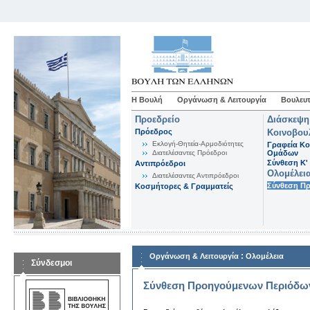
Η Βουλή
Οργάνωση & Λειτουργία
Βουλευτ
Προεδρείο
Διάσκεψη
Πρόεδρος
Κοινοβου
Εκλογή-Θητεία-Αρμοδιότητες
Γραφεία Κο
Διατελέσαντες Πρόεδροι
Ομάδων
Σύνθεση K'
Αντιπρόεδροι
Ολομέλει
Διατελέσαντες Αντιπρόεδροι
Σύνθεση Π
Κοσμήτορες & Γραμματείς
:
Οργάνωση & Λειτουργία
Ολομέλεια
Σύνδεσμοι
Σύνθεση Προηγούμενων Περιόδω