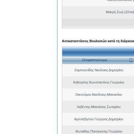
Μακρή Ζωή (Ζέττα
Αντικαταστάσεις Βουλευτών κατά τη διάρκεια
Ονοματεπώνυμο
Ζαμπουνίδης Νικόλαος Δημητρίου
Καΐσερλης Κωνσταντίνος Γεωργίου
Οικονόμου Βασίλειος Αθανασίου
Λεβέντης Αθανάσιος Σωτηρίου
Αμπατζόγλου Γεώργιος Δημητρίου
Φωτιάδης Παναγιώτης Γεωργίου