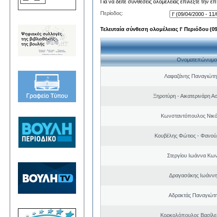
Για να δείτε συνθέσεις ολομέλειας επιλέξτε την ε
Περίοδος:
Τελευταία σύνθεση ολομέλειας Ι' Περιόδου (09/
Ονοματεπώνυμο
Λαφαζάνης Παναγιώτη
Ξηροτύρη - Αικατερινάρη Α
Κωνσταντόπουλος Νικό
Κουβέλης Φώτιος - Φανού
Στεργίου Ιωάννα Κων
Δραγασάκης Ιωάννη
Αδρακτάς Παναγιώτ
Κορκολόπουλος Βασίλει