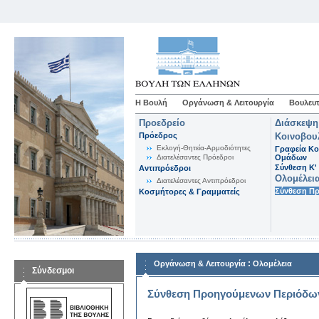
Η Βουλή
Οργάνωση & Λειτουργία
Βουλευτ
Προεδρείο
Διάσκεψη
Πρόεδρος
Κοινοβου
Εκλογή-Θητεία-Αρμοδιότητες
Γραφεία Κο
Διατελέσαντες Πρόεδροι
Ομάδων
Σύνθεση K'
Αντιπρόεδροι
Ολομέλει
Διατελέσαντες Αντιπρόεδροι
Σύνθεση Π
Κοσμήτορες & Γραμματείς
:
Οργάνωση & Λειτουργία
Ολομέλεια
Σύνδεσμοι
Σύνθεση Προηγούμενων Περιόδω