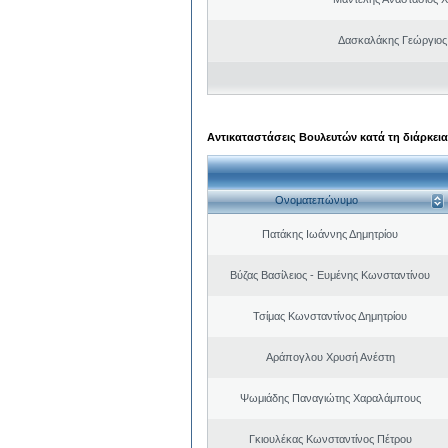
Δασκαλάκης Γεώργιος
Αντικαταστάσεις Βουλευτών κατά τη διάρκεια
Ονοματεπώνυμο
Πατάκης Ιωάννης Δημητρίου
Βύζας Βασίλειος - Ευμένης Κωνσταντίνου
Τσίμας Κωνσταντίνος Δημητρίου
Αράπογλου Χρυσή Ανέστη
Ψωμιάδης Παναγιώτης Χαραλάμπους
Γκιουλέκας Κωνσταντίνος Πέτρου