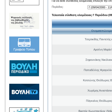
Για να δείτε συνθέσεις ολομέλειας επιλέξτε την ε
Περίοδος:
Τελευταία σύνθεση ολομέλειας Ι' Περιόδου (09/
Ονοματεπώνυμο
Τσερτικίδης Παντελής
Αρσένη Μαρία 
Σηφουνάκης Νικόλαο
Παπαδέλλης Φραγκλίν
Κοτσώνης Θεόδωρος 
Χωρέμης Αναστάσιο
Πάγκαλος Θεόδωρος
Βρεττός Κωνσταντίνος (Ντί