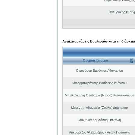
Βαλυράκης Ιωσήφ
Αντικαταστάσεις Βουλευτών κατά τη διάρκεια
Ονοματεπώνυμο
Οικονόμου Βασίλειος Αθανασίου
Μπαρμπαγιάννης Βασίλειος Ιωάννου
Μπακογιάννη Θεοδώρα (Ντόρα) Κωνσταντίνου
Μερεντίτη Αθανασία (Σούλα) Δημητρίου
Μανωλιά Χρυσάνθη Παντελή
Λυκουρέζος Αλέξανδρος - Λέων Παυσανία