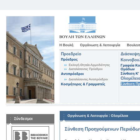
Η Βουλή
Οργάνωση & Λειτουργία
Βουλευτ
Προεδρείο
Διάσκεψη
Πρόεδρος
Κοινοβου
Εκλογή-Θητεία-Αρμοδιότητες
Γραφεία Κο
Διατελέσαντες Πρόεδροι
Ομάδων
Σύνθεση K'
Αντιπρόεδροι
Ολομέλει
Διατελέσαντες Αντιπρόεδροι
Σύνθεση Π
Κοσμήτορες & Γραμματείς
:
Οργάνωση & Λειτουργία
Ολομέλεια
Σύνδεσμοι
Σύνθεση Προηγούμενων Περιόδω