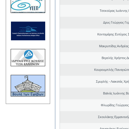
Τσεκούρας Ιωάννης 
Δρυς Γεώργιος Γε
Κοντομάρης Ευτύχιος
Μακρυπίδης Ανδρέας 
Βερελής Χρήστος Δ
Κουρουμπλής Παναγιώτη
Σμυρλής - Λιακατάς Χρ
Βαϊνάς Ιωάννης Βα
Φλωρίδης Γεώργιος 
Σκουλάκης Εμμανουή
Δαμιανάκης Ευτύχιος