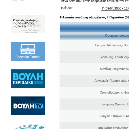
Για να δείτε συνθέσεις ολομέλειας επιλέξτε την ε
Περίοδος:
Τελευταία σύνθεση ολομέλειας Ι' Περιόδου (09/
Ονοματεπώνυμο
Αλευράς Αθανάσιος (Νάσ
Αρσένης Γεράσιμος 
Μανίκας Στέφανος Α
Αυγερινός Παρασκευάς 
Χριστοδουλάκης Νίκ
Σπυράκη Χριστίνα Β
Βούγιας Σπυρίδων Α
Τσουκάτος Θεόδωρος