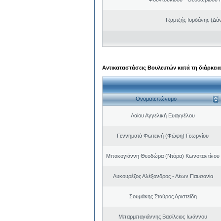
Τζαμτζής Ιορδάνης (Δά
Αντικαταστάσεις Βουλευτών κατά τη διάρκεια
Ονοματεπώνυμο
Λαίου Αγγελική Ευαγγέλου
Γεννηματά Φωτεινή (Φώφη) Γεωργίου
Μπακογιάννη Θεοδώρα (Ντόρα) Κωνσταντίνου
Λυκουρέζος Αλέξανδρος - Λέων Παυσανία
Σουμάκης Σταύρος Αριστείδη
Μπαρμπαγιάννης Βασίλειος Ιωάννου