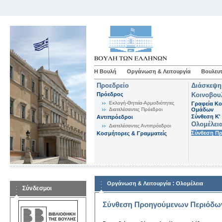
Η Βουλή
Οργάνωση & Λειτουργία
Βουλευτ
Προεδρείο
Διάσκεψη
Πρόεδρος
Κοινοβου
Εκλογή-Θητεία-Αρμοδιότητες
Γραφεία Κο
Διατελέσαντες Πρόεδροι
Ομάδων
Σύνθεση K'
Αντιπρόεδροι
Ολομέλει
Διατελέσαντες Αντιπρόεδροι
Σύνθεση Π
Κοσμήτορες & Γραμματείς
:
Οργάνωση & Λειτουργία
Ολομέλεια
Σύνδεσμοι
Σύνθεση Προηγούμενων Περιόδω