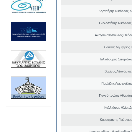
Κορτσάρης Νικόλαος 
Γκελεστάθης Νικόλαος
Αναγνωστόπουλος Θεόδω
Σιούφας Δημήτριος 
Ταλιαδούρος Σπυρίδω
Βαρίνος Αθανάσιος
Παυλίδης Αριστοτέλη
Γιαννόπουλος Αθανάσ
Καλλιώρας Ηλίας Δ
Καρασμάνης Γεώργιος
Φουντουκίδου - Θεοδωρίδου 