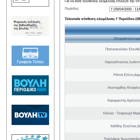
Για να δείτε συνθέσεις ολομέλειας επιλέξτε την ε
Περίοδος:
Τελευταία σύνθεση ολομέλειας Ι' Περιόδου (09/
Ονοματεπώνυμο
Παπανικολάου Ελευθέ
Λαμπρόπουλος Ιωάννη
Ράπτη Ελένη Δημ
Λεονταρίδης Θεόφιλο
Καραμανλής Αχιλλεύς
Κόλλια - Τσαρουχά Μαρί
Χαϊτίδης Ευγένιος Δ
Τσιπλάκης Κωνσταντίν