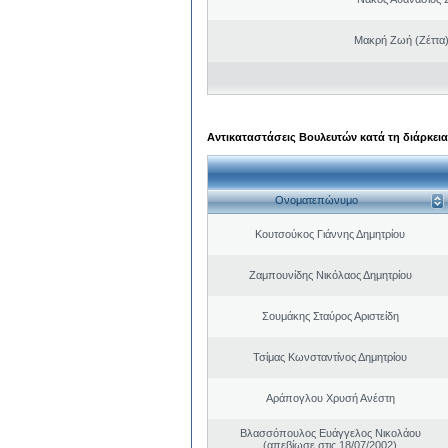
Μακρή Ζωή (Ζέττα
Αντικαταστάσεις Βουλευτών κατά τη διάρκεια
Ονοματεπώνυμο
Κουτσούκος Γιάννης Δημητρίου
Ζαμπουνίδης Νικόλαος Δημητρίου
Σουμάκης Σταύρος Αριστείδη
Τσίμας Κωνσταντίνος Δημητρίου
Αράπογλου Χρυσή Ανέστη
Βλασσόπουλος Ευάγγελος Νικολάου
(απεβίωσε στις 18/07/2002)