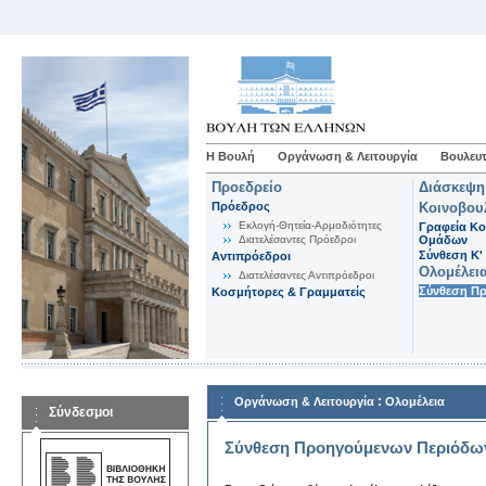
Η Βουλή
Οργάνωση & Λειτουργία
Βουλευτ
Προεδρείο
Διάσκεψη
Πρόεδρος
Κοινοβου
Εκλογή-Θητεία-Αρμοδιότητες
Γραφεία Κο
Διατελέσαντες Πρόεδροι
Ομάδων
Σύνθεση K'
Αντιπρόεδροι
Ολομέλει
Διατελέσαντες Αντιπρόεδροι
Σύνθεση Π
Κοσμήτορες & Γραμματείς
:
Οργάνωση & Λειτουργία
Ολομέλεια
Σύνδεσμοι
Σύνθεση Προηγούμενων Περιόδω