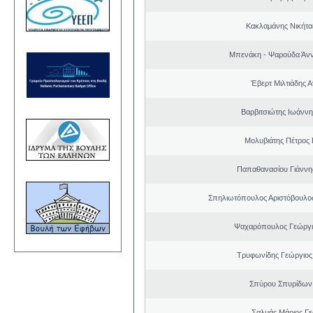
Κακλαμάνης Νικήτα
Μπενάκη - Ψαρούδα Άν
Έβερτ Μιλτιάδης 
Βαρβιτσιώτης Ιωάννη
Μολυβιάτης Πέτρος 
Παπαθανασίου Γιάννης
Σπηλιωτόπουλος Αριστόβουλος
Ψαχαρόπουλος Γεώργι
Τρυφωνίδης Γεώργιος
Σπύρου Σπυρίδων
Σαλμάς Μάριος Γ