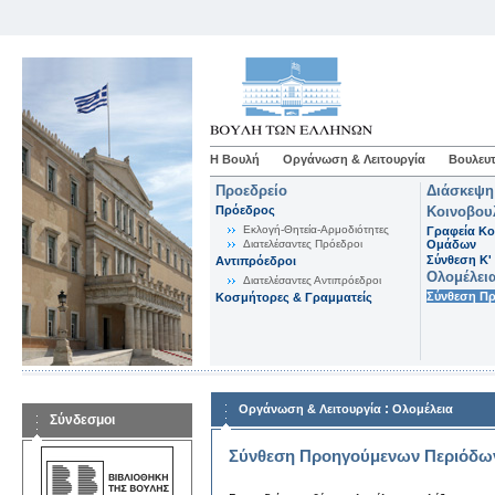
Η Βουλή
Οργάνωση & Λειτουργία
Βουλευτ
Προεδρείο
Διάσκεψη
Πρόεδρος
Κοινοβου
Εκλογή-Θητεία-Αρμοδιότητες
Γραφεία Κο
Διατελέσαντες Πρόεδροι
Ομάδων
Σύνθεση K'
Αντιπρόεδροι
Ολομέλει
Διατελέσαντες Αντιπρόεδροι
Σύνθεση Π
Κοσμήτορες & Γραμματείς
:
Οργάνωση & Λειτουργία
Ολομέλεια
Σύνδεσμοι
Σύνθεση Προηγούμενων Περιόδω