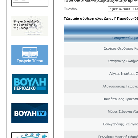
Για να δείτε συνθέσεις ολομέλειας επιλέξτε την ε
Περίοδος:
Τελευταία σύνθεση ολομέλειας Ι' Περιόδου (09/
Ονοματεπώνυμο
Σκρέκας Θεόδωρος Κω
Χατζηγάκης Σωτήριο
Λέγκας Νικόλαος Σ
Αλογοσκούφης Γεώργι
Παυλόπουλος Προκόπιο
Μάνος Στέφανος Αλ
Βουλγαράκης Γεώργιο
Γιαννάκου Μαριορή (Μαριέ