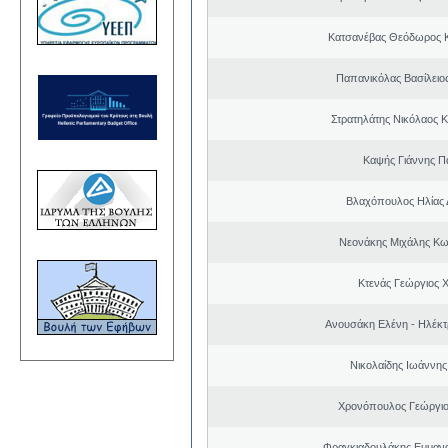
Κατσανέβας Θεόδωρος 
Παπανικόλας Βασίλειο
Στρατηλάτης Νικόλαος 
Καψής Γιάννης Π
Βλαχόπουλος Ηλίας 
Νεονάκης Μιχάλης Κω
Κτενάς Γεώργιος 
Ανουσάκη Ελένη - Ηλέκ
Νικολαίδης Ιωάννης
Χρονόπουλος Γεώργιο
Φραγκιαδουλάκης Εμμαν