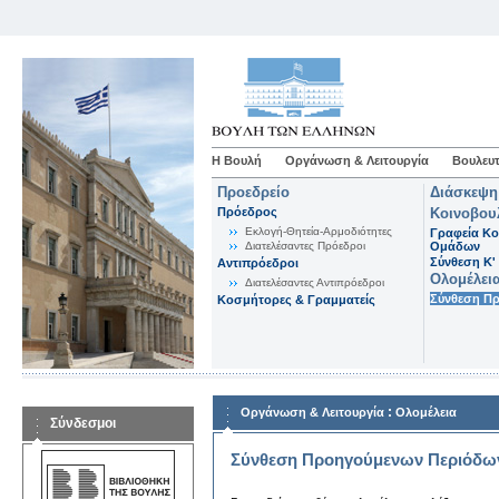
Η Βουλή
Οργάνωση & Λειτουργία
Βουλευτ
Προεδρείο
Διάσκεψη
Πρόεδρος
Κοινοβου
Εκλογή-Θητεία-Αρμοδιότητες
Γραφεία Κο
Διατελέσαντες Πρόεδροι
Ομάδων
Σύνθεση K'
Αντιπρόεδροι
Ολομέλει
Διατελέσαντες Αντιπρόεδροι
Σύνθεση Π
Κοσμήτορες & Γραμματείς
:
Οργάνωση & Λειτουργία
Ολομέλεια
Σύνδεσμοι
Σύνθεση Προηγούμενων Περιόδω