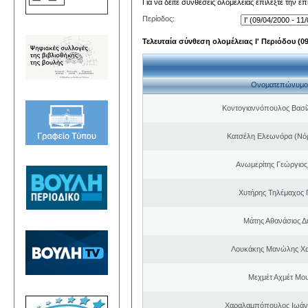
Για να δείτε συνθέσεις ολομέλειας επιλέξτε την ε
Περίοδος:
Τελευταία σύνθεση ολομέλειας Ι' Περιόδου (09/
Ονοματεπώνυμο
Κοντογιαννόπουλος Βασίλ
Κατσέλη Ελεωνόρα (Νό
Ανωμερίτης Γεώργιος
Χυτήρης Τηλέμαχος 
Μάτης Αθανάσιος Δ
Λουκάκης Μανώλης Χ
Μεχμέτ Αχμέτ Μο
Χαραλαμπόπουλος Ιωάν