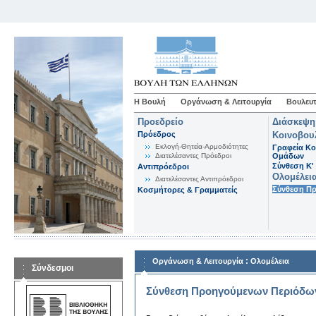
Η Βουλή
Οργάνωση & Λειτουργία
Βουλευτ
Προεδρείο
Διάσκεψη
Πρόεδρος
Κοινοβου
Εκλογή-Θητεία-Αρμοδιότητες
Γραφεία Κο
Διατελέσαντες Πρόεδροι
Ομάδων
Σύνθεση K'
Αντιπρόεδροι
Ολομέλει
Διατελέσαντες Αντιπρόεδροι
Σύνθεση Π
Κοσμήτορες & Γραμματείς
:
Οργάνωση & Λειτουργία
Ολομέλεια
Σύνδεσμοι
Σύνθεση Προηγούμενων Περιόδω