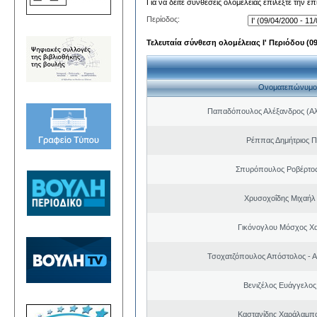
Για να δείτε συνθέσεις ολομέλειας επιλέξτε την ε
Περίοδος:
Τελευταία σύνθεση ολομέλειας Ι' Περιόδου (09/
Ονοματεπώνυμο
Παπαδόπουλος Αλέξανδρος (Αλ
Ρέππας Δημήτριος 
Σπυρόπουλος Ροβέρτο
Χρυσοχοΐδης Μιχαήλ 
Γικόνογλου Μόσχος Χ
Τσοχατζόπουλος Απόστολος - 
Βενιζέλος Ευάγγελος
Καστανίδης Χαράλαμπ