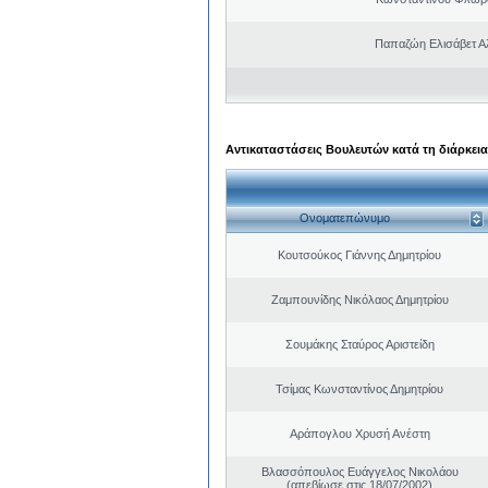
Παπαζώη Ελισάβετ Α
Αντικαταστάσεις Βουλευτών κατά τη διάρκεια
Ονοματεπώνυμο
Κουτσούκος Γιάννης Δημητρίου
Ζαμπουνίδης Νικόλαος Δημητρίου
Σουμάκης Σταύρος Αριστείδη
Τσίμας Κωνσταντίνος Δημητρίου
Αράπογλου Χρυσή Ανέστη
Βλασσόπουλος Ευάγγελος Νικολάου
(απεβίωσε στις 18/07/2002)