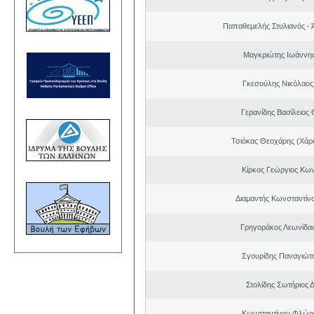
Παπαθεμελής Στυλιανός - 
Μαγκριώτης Ιωάννης
Γκεσούλης Νικόλαος
Γερανίδης Βασίλειος
Τσιόκας Θεοχάρης (Χάρη
Κίρκος Γεώργιος Κων
Διαμαντής Κωνσταντίνο
Γρηγοράκος Λεωνίδα
Σγουρίδης Παναγιώτ
Στολίδης Σωτήριος 
Κωνσταντίνου Φλώρ