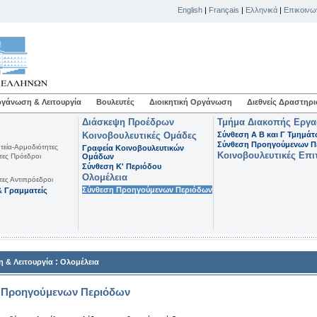
English
|
Français
|
Ελληνικά
|
Επικοινω
γάνωση & Λειτουργία
Βουλευτές
Διοικητική Οργάνωση
Διεθνείς Δραστηρι
Διάσκεψη Προέδρων
Τμήμα Διακοπής Εργ
Κοινοβουλευτικές Ομάδες
Σύνθεση Α Β και Γ Τμημά
Σύνθεση Προηγούμενων Π
τεία-Αρμοδιότητες
Γραφεία Κοινοβουλευτικών
Κοινοβουλευτικές Επι
τες Πρόεδροι
Ομάδων
Σύνθεση K' Περιόδου
Ολομέλεια
τες Αντιπρόεδροι
Σύνθεση Προηγούμενων Περιόδων
 Γραμματείς
:
 & Λειτουργία
Ολομέλεια
 Προηγούμενων Περιόδων