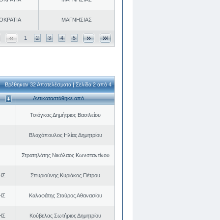
ΟΚΡΑΤΙΑ
ΜΑΓΝΗΣΙΑΣ
1
2
3
4
5
Βρέθηκαν 32 Αποτελέσματα | Σελίδα 2 από 4
Αντικαταστάθηκε από
Τσιόγκας Δημήτριος Βασιλείου
Βλαχόπουλος Ηλίας Δημητρίου
Στρατηλάτης Νικόλαος Κωνσταντίνου
ΗΣ
Σπυριούνης Κυριάκος Πέτρου
ΗΣ
Καλαφάτης Σταύρος Αθανασίου
ΗΣ
Κούβελας Σωτήριος Δημητρίου