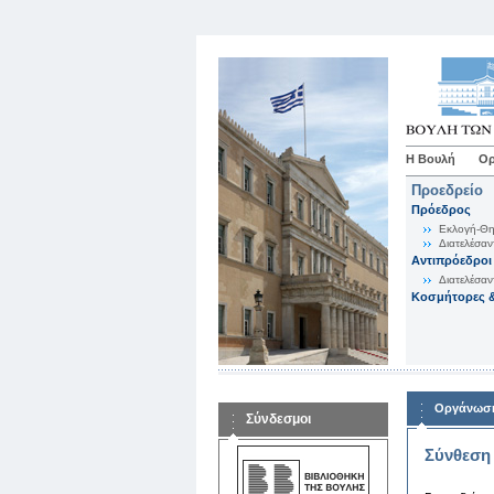
Η Βουλή
Ορ
Προεδρείο
Πρόεδρος
Εκλογή-Θη
Διατελέσαν
Αντιπρόεδροι
Διατελέσαν
Κοσμήτορες &
Οργάνωση
Σύνδεσμοι
Σύνθεση