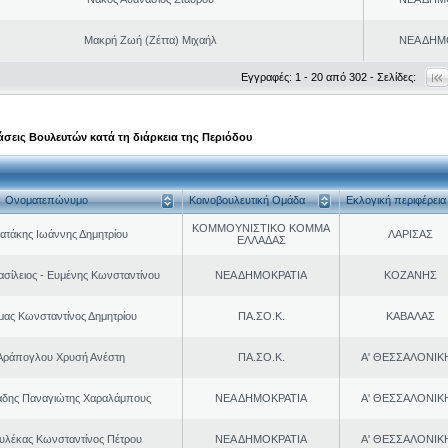
Μακρή Ζωή (Ζέττα) Μιχαήλ
ΝΕΑ ΔΗΜ
Εγγραφές: 1 - 20 από 302 - Σελίδες:
σεις Βουλευτών κατά τη διάρκεια της Περιόδου
Ονοματεπώνυμο
Κοινοβουλευτική Ομάδα
Εκλογική περιφέρεια
ΚΟΜΜΟΥΝΙΣΤΙΚΟ ΚΟΜΜΑ
ατάκης Ιωάννης Δημητρίου
ΛΑΡΙΣΑΣ
ΕΛΛΑΔΑΣ
ασίλειος - Ευμένης Κωνσταντίνου
ΝΕΑ ΔΗΜΟΚΡΑΤΙΑ
ΚΟΖΑΝΗΣ
μας Κωνσταντίνος Δημητρίου
ΠΑ.ΣΟ.Κ.
ΚΑΒΑΛΑΣ
Αράπογλου Χρυσή Ανέστη
ΠΑ.ΣΟ.Κ.
Α' ΘΕΣΣΑΛΟΝΙΚ
δης Παναγιώτης Χαραλάμπους
ΝΕΑ ΔΗΜΟΚΡΑΤΙΑ
Α' ΘΕΣΣΑΛΟΝΙΚ
ουλέκας Κωνσταντίνος Πέτρου
ΝΕΑ ΔΗΜΟΚΡΑΤΙΑ
Α' ΘΕΣΣΑΛΟΝΙΚ