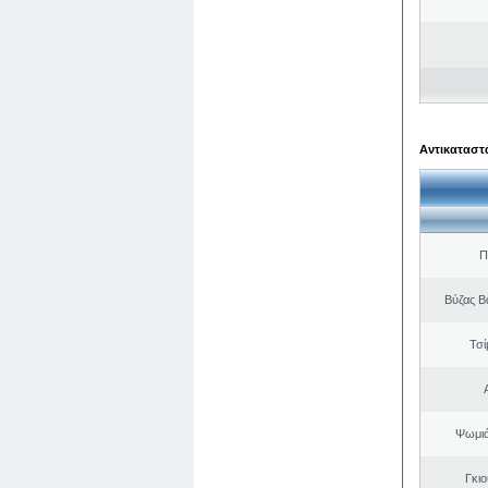
Αντικαταστά
Π
Βύζας Β
Τσί
Ψωμιά
Γκι