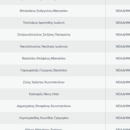
Μπασιάκος Ευάγγελος Αθανασίου
ΝΕΑ ΔΗΜ
Τσιπλάκος Αριστείδης Ιωάννη
ΝΕΑ ΔΗΜ
Σπηλιωτόπουλος Σπήλιος Παναγιώτη
ΝΕΑ ΔΗΜ
Νικολόπουλος Νικόλαος Ιωάννου
ΝΕΑ ΔΗΜ
Βασιλείου Θεόφιλος Αθανασίου
ΝΕΑ ΔΗΜ
Γαρουφαλιάς Γεώργιος Βασιλείου
ΝΕΑ ΔΗΜ
Ζώης Χρήστος Κωνσταντίνου
ΝΕΑ ΔΗΜ
Κατσαρός Νίκος Ηλία
ΝΕΑ ΔΗΜ
Δημοσχάκης Θεοφάνης Κωνσταντίνου
ΝΕΑ ΔΗΜ
Λυμπερακίδης Λεωνίδας Γρηγορίου
ΝΕΑ ΔΗΜ
Νάκος Αθανάσιος Σταύρου
ΝΕΑ ΔΗΜ