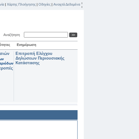
νία
|
Χάρτης Πλοήγησης
|
Οδηγίες
|
Ανοιχτά Δεδομένα
Αναζήτηση
ότητες
Ενημέρωση
ασιών
Επιτροπή Ελέγχου
Δηλώσεων Περιουσιακής
των
Κατάστασης
εριόδων
τροπές