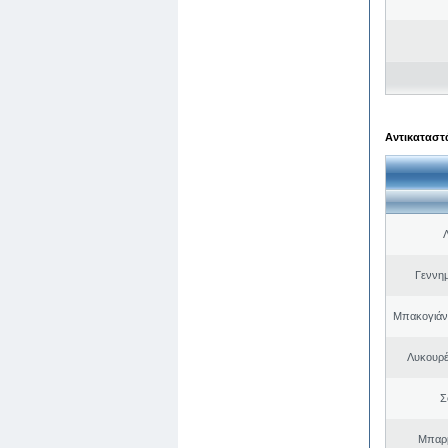
Αντικαταστά
Γεννη
Μπακογιάν
Λυκουρέ
Σ
Μπαρμ