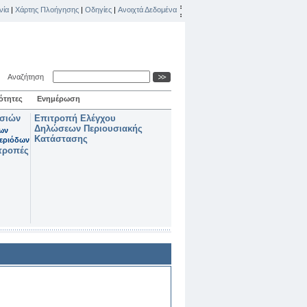
νία
|
Χάρτης Πλοήγησης
|
Οδηγίες
|
Ανοιχτά Δεδομένα
Αναζήτηση
ότητες
Ενημέρωση
ασιών
Επιτροπή Ελέγχου
Δηλώσεων Περιουσιακής
των
Κατάστασης
εριόδων
τροπές