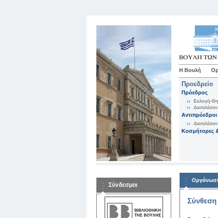
Η Βουλή
Ορ
Προεδρείο
Πρόεδρος
Εκλογή-Θη
Διατελέσαν
Αντιπρόεδροι
Διατελέσαν
Κοσμήτορες &
Οργάνωση
Σύνδεσμοι
Σύνθεση