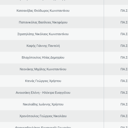
Κατσανέβας Θεόδωρος Κωνσταντίνου
ΠΑ.Σ
Παπανικόλας Βασίλειος Νικηφόρου
ΠΑ.Σ
Στρατηλάτης Νικόλαος Κωνσταντίνου
ΠΑ.Σ
Καψής Γιάννης Παντελή
ΠΑ.Σ
Βλαχόπουλος Ηλίας Δημητρίου
ΠΑ.Σ
Νεονάκης Μιχάλης Κωνσταντίνου
ΠΑ.Σ
Κτενάς Γεώργιος Χρήστου
ΠΑ.Σ
Ανουσάκη Ελένη - Ηλέκτρα Ευαγγέλου
ΠΑ.Σ
Νικολαίδης Ιωάννης Χρήστου
ΠΑ.Σ
Χρονόπουλος Γεώργιος Νικολάου
ΠΑ.Σ
Φραγκιαδουλάκης Εμμανουήλ Γεωργίου
ΠΑ.Σ