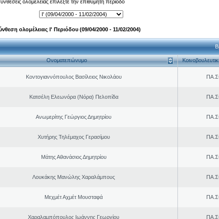
 συνθέσεις ολομέλειας επιλέξτε την επιθυμητή περίοδο
ύνθεση ολομέλειας Ι' Περιόδου (09/04/2000 - 11/02/2004)
Β
Ονοματεπώνυμο
Κοινοβουλευτι
Κοντογιαννόπουλος Βασίλειος Νικολάου
ΠΑ.Σ
Κατσέλη Ελεωνόρα (Νόρα) Πελοπίδα
ΠΑ.Σ
Ανωμερίτης Γεώργιος Δημητρίου
ΠΑ.Σ
Χυτήρης Τηλέμαχος Γερασίμου
ΠΑ.Σ
Μάτης Αθανάσιος Δημητρίου
ΠΑ.Σ
Λουκάκης Μανώλης Χαραλάμπους
ΠΑ.Σ
Μεχμέτ Αχμέτ Μουσταφά
ΠΑ.Σ
Χαραλαμπόπουλος Ιωάννης Γεωργίου
ΠΑ.Σ