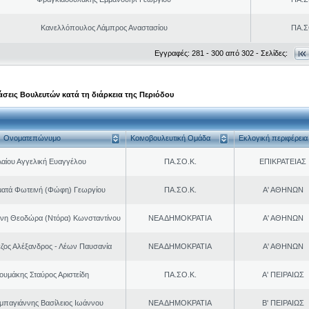
Κανελλόπουλος Λάμπρος Αναστασίου
ΠΑ.Σ
Εγγραφές: 281 - 300 από 302 - Σελίδες:
σεις Βουλευτών κατά τη διάρκεια της Περιόδου
Ονοματεπώνυμο
Κοινοβουλευτική Ομάδα
Εκλογική περιφέρεια
Λαίου Αγγελική Ευαγγέλου
ΠΑ.ΣΟ.Κ.
ΕΠΙΚΡΑΤΕΙΑΣ
ματά Φωτεινή (Φώφη) Γεωργίου
ΠΑ.ΣΟ.Κ.
Α' ΑΘΗΝΩΝ
νη Θεοδώρα (Ντόρα) Κωνσταντίνου
ΝΕΑ ΔΗΜΟΚΡΑΤΙΑ
Α' ΑΘΗΝΩΝ
ζος Αλέξανδρος - Λέων Παυσανία
ΝΕΑ ΔΗΜΟΚΡΑΤΙΑ
Α' ΑΘΗΝΩΝ
ουμάκης Σταύρος Αριστείδη
ΠΑ.ΣΟ.Κ.
Α' ΠΕΙΡΑΙΩΣ
παγιάννης Βασίλειος Ιωάννου
ΝΕΑ ΔΗΜΟΚΡΑΤΙΑ
Β' ΠΕΙΡΑΙΩΣ