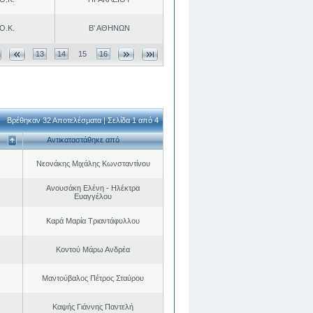
Ο.Κ.
Β' ΑΘΗΝΩΝ
13
14
15
16
Βρέθηκαν 32 Αποτελέσματα | Σελίδα 1 από 4
Αντικαταστάθηκε από
Νεονάκης Μιχάλης Κωνσταντίνου
Ανουσάκη Ελένη - Ηλέκτρα
Ευαγγέλου
Καρά Μαρία Τριαντάφυλλου
Κοντού Μάρω Ανδρέα
Μαντούβαλος Πέτρος Σταύρου
Καψής Γιάννης Παντελή