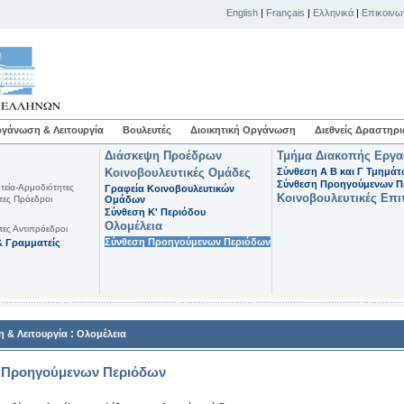
English
|
Français
|
Ελληνικά
|
Επικοινω
γάνωση & Λειτουργία
Βουλευτές
Διοικητική Οργάνωση
Διεθνείς Δραστηρι
Διάσκεψη Προέδρων
Τμήμα Διακοπής Εργ
Κοινοβουλευτικές Ομάδες
Σύνθεση Α Β και Γ Τμημά
Σύνθεση Προηγούμενων Π
τεία-Αρμοδιότητες
Γραφεία Κοινοβουλευτικών
Κοινοβουλευτικές Επι
τες Πρόεδροι
Ομάδων
Σύνθεση K' Περιόδου
Ολομέλεια
τες Αντιπρόεδροι
Σύνθεση Προηγούμενων Περιόδων
 Γραμματείς
:
 & Λειτουργία
Ολομέλεια
 Προηγούμενων Περιόδων