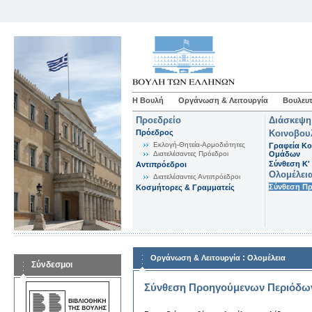
Η Βουλή
Οργάνωση & Λειτουργία
Βουλευτ
Προεδρείο
Διάσκεψη
Πρόεδρος
Κοινοβου
Εκλογή-Θητεία-Αρμοδιότητες
Γραφεία Κο
Διατελέσαντες Πρόεδροι
Ομάδων
Σύνθεση K'
Αντιπρόεδροι
Ολομέλει
Διατελέσαντες Αντιπρόεδροι
Σύνθεση Π
Κοσμήτορες & Γραμματείς
:
Οργάνωση & Λειτουργία
Ολομέλεια
Σύνδεσμοι
Σύνθεση Προηγούμενων Περιόδω