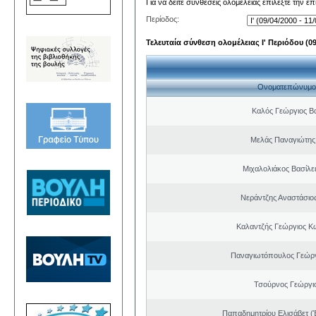
Για να δείτε συνθέσεις ολομέλειας επιλέξτε την ε
Περίοδος:
Τελευταία σύνθεση ολομέλειας Ι' Περιόδου (09/
Ονοματεπώνυμο
Καλός Γεώργιος Βα
Μελάς Παναγιώτης
Μιχαλολιάκος Βασίλε
Νεράντζης Αναστάσιος
Καλαντζής Γεώργιος Κ
Παναγιωτόπουλος Γεώργ
Τσούρνος Γεώργιο
Παπαδημητρίου Ελισάβετ (