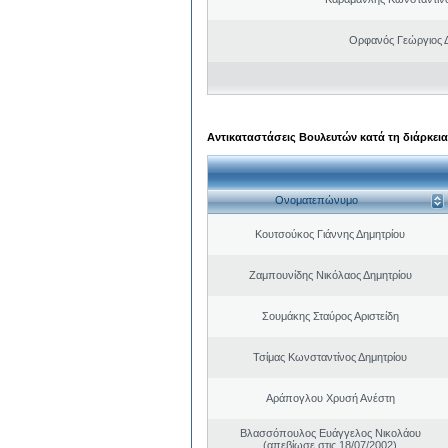
Ορφανός Γεώργιος 
Αντικαταστάσεις Βουλευτών κατά τη διάρκεια
Ονοματεπώνυμο
Κουτσούκος Γιάννης Δημητρίου
Ζαμπουνίδης Νικόλαος Δημητρίου
Σουμάκης Σταύρος Αριστείδη
Τσίμας Κωνσταντίνος Δημητρίου
Αράπογλου Χρυσή Ανέστη
Βλασσόπουλος Ευάγγελος Νικολάου
(απεβίωσε στις 18/07/2002)