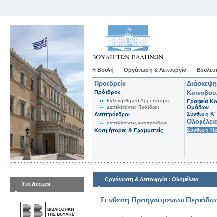
Η Βουλή
Οργάνωση & Λειτουργία
Βουλευτ
Προεδρείο
Διάσκεψη
Πρόεδρος
Κοινοβου
Εκλογή-Θητεία-Αρμοδιότητες
Γραφεία Κο
Διατελέσαντες Πρόεδροι
Ομάδων
Σύνθεση K'
Αντιπρόεδροι
Ολομέλει
Διατελέσαντες Αντιπρόεδροι
Σύνθεση Π
Κοσμήτορες & Γραμματείς
:
Οργάνωση & Λειτουργία
Ολομέλεια
Σύνδεσμοι
Σύνθεση Προηγούμενων Περιόδω