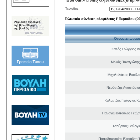
Για να δείτε συνθέσεις ολομέλειας επιλέξτε την ε
Περίοδος:
Τελευταία σύνθεση ολομέλειας Ι' Περιόδου (09/
Ονοματεπώνυμο
Καλός Γεώργιος Βα
Μελάς Παναγιώτης
Μιχαλολιάκος Βασίλε
Νεράντζης Αναστάσιος
Καλαντζής Γεώργιος Κ
Παναγιωτόπουλος Γεώργ
Τσούρνος Γεώργιο
Παπαδημητρίου Ελισάβετ (