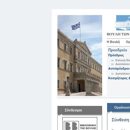
Η Βουλή
Ορ
Προεδρείο
Πρόεδρος
Εκλογή-Θη
Διατελέσαν
Αντιπρόεδροι
Διατελέσαν
Κοσμήτορες &
Οργάνωση
Σύνδεσμοι
Σύνθεση