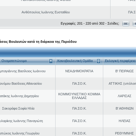
Ανθόπουλος Ιωάννης Ευσταθίου
ΠΑ.Σ
Εγγραφές: 201 - 220 από 302 - Σελίδες:
σεις Βουλευτών κατά τη διάρκεια της Περιόδου
Ονοματεπώνυμο
Κοινοβουλευτική Ομάδα
Εκλογική περιφέρεια
παγιάννης Βασίλειος Ιωάννου
ΝΕΑ ΔΗΜΟΚΡΑΤΙΑ
Β' ΠΕΙΡΑΙΩΣ
ονόμου Βασίλειος Αθανασίου
ΠΑ.ΣΟ.Κ.
ΑΤΤΙΚΗΣ (υπόλοι
ΚΟΜΜΟΥΝΙΣΤΙΚΟ ΚΟΜΜΑ
ατάκης Ιωάννης Δημητρίου
ΛΑΡΙΣΑΣ
ΕΛΛΑΔΑΣ
Σακοράφα Σοφία Ηλία
ΠΑ.ΣΟ.Κ.
Β' ΑΘΗΝΩΝ
υλαρίκης Ιωάννης Παναγιώτη
ΠΑ.ΣΟ.Κ.
ΗΛΕΙΑΣ
μπώκος Ιωάννης Γεωργίου
ΠΑ.ΣΟ.Κ.
ΡΕΘΥΜΝΗΣ