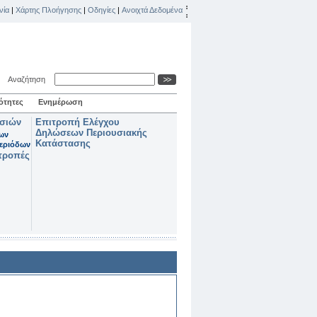
νία
|
Χάρτης Πλοήγησης
|
Οδηγίες
|
Ανοιχτά Δεδομένα
Αναζήτηση
ότητες
Ενημέρωση
ασιών
Επιτροπή Ελέγχου
Δηλώσεων Περιουσιακής
των
Κατάστασης
εριόδων
τροπές