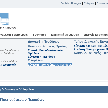
English
|
Français
|
Ελληνικά
|
Επικοινω
γάνωση & Λειτουργία
Βουλευτές
Διοικητική Οργάνωση
Διεθνείς Δραστηρι
Διάσκεψη Προέδρων
Τμήμα Διακοπής Εργ
Κοινοβουλευτικές Ομάδες
Σύνθεση Α Β και Γ Τμημά
Σύνθεση Προηγούμενων Π
τεία-Αρμοδιότητες
Γραφεία Κοινοβουλευτικών
Κοινοβουλευτικές Επι
τες Πρόεδροι
Ομάδων
Σύνθεση K' Περιόδου
Ολομέλεια
τες Αντιπρόεδροι
Σύνθεση Προηγούμενων Περιόδων
 Γραμματείς
:
 & Λειτουργία
Ολομέλεια
 Προηγούμενων Περιόδων