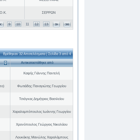
Ο.Κ.
ΣΕΡΡΩΝ
9
10
11
12
13
Βρέθηκαν 32 Αποτελέσματα | Σελίδα 3 από 4
Αντικαταστάθηκε από
Καψής Γιάννης Παντελή
πο)
Φωτιάδης Παναγιώτης Γεωργίου
Τσιόγκας Δημήτριος Βασιλείου
Χαραλαμπόπουλος Ιωάννης Γεωργίου
Χρονόπουλος Γεώργιος Νικολάου
Λουκάκης Μανώλης Χαραλάμπους