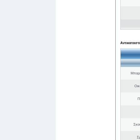
Αντικαταστά
Μπαρμ
Οικ
Π
Σκο
Σ