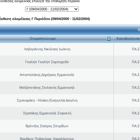
 συνθέσεις ολομέλειας επιλέξτε την επιθυμητή περίοδο
ύνθεση ολομέλειας Ι' Περιόδου (09/04/2000 - 11/02/2004)
Β
Ονοματεπώνυμο
Κοινοβουλευτι
Λεβογιάννης Νικόλαος Ιωάννη
ΠΑ.Σ
Γκαλήπ Γκαλήπ Σαμπαχεδίν
ΠΑ.Σ
Αποστολάκης Δημήτριος Εμμανουήλ
ΠΑ.Σ
Ματζαπετάκης Στυλιανός Εμμανουήλ
ΠΑ.Σ
Σχοιναράκη - Ηλιάκη Ευαγγελία Διογένη
ΠΑ.Σ
Στρατάκης Εμμανουήλ Σοφοκλή
ΠΑ.Σ
Βρέντζος Σταύρος Σπυρίδων
ΠΑ.Σ
Βαρδίκος Πυθαγόρας Χαραλάμπους
ΠΑ.Σ