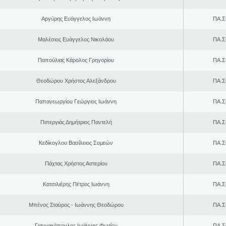
Αργύρης Ευάγγελος Ιωάννη
ΠΑ.Σ
Μαλέσιος Ευάγγελος Νικολάου
ΠΑ.Σ
Παπούλιας Κάρολος Γρηγορίου
ΠΑ.Σ
Θεοδώρου Χρήστος Αλεξάνδρου
ΠΑ.Σ
Παπαγεωργίου Γεώργιος Ιωάννη
ΠΑ.Σ
Πιπεργιάς Δημήτριος Παντελή
ΠΑ.Σ
Κεδίκογλου Βασίλειος Συμεών
ΠΑ.Σ
Πάχτας Χρήστος Αστερίου
ΠΑ.Σ
Κατσιλιέρης Πέτρος Ιωάννη
ΠΑ.Σ
Μπένος Σταύρος - Ιωάννης Θεοδώρου
ΠΑ.Σ
Γιαννακόπουλος Ιωάννης Φωτίου
ΠΑ.Σ