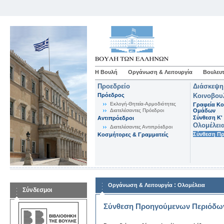
Η Βουλή
Οργάνωση & Λειτουργία
Βουλευτ
Προεδρείο
Διάσκεψη
Πρόεδρος
Κοινοβου
Εκλογή-Θητεία-Αρμοδιότητες
Γραφεία Κο
Διατελέσαντες Πρόεδροι
Ομάδων
Σύνθεση K'
Αντιπρόεδροι
Ολομέλει
Διατελέσαντες Αντιπρόεδροι
Σύνθεση Π
Κοσμήτορες & Γραμματείς
:
Οργάνωση & Λειτουργία
Ολομέλεια
Σύνδεσμοι
Σύνθεση Προηγούμενων Περιόδω