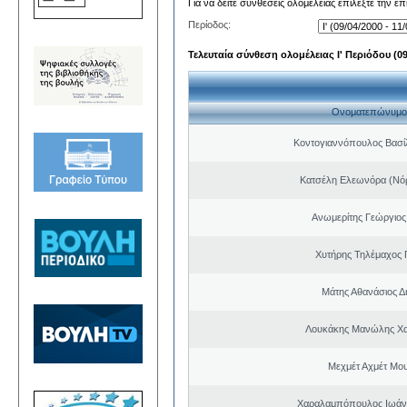
Για να δείτε συνθέσεις ολομέλειας επιλέξτε την ε
Περίοδος:
Τελευταία σύνθεση ολομέλειας Ι' Περιόδου (09/
Ονοματεπώνυμο
Κοντογιαννόπουλος Βασίλ
Κατσέλη Ελεωνόρα (Νό
Ανωμερίτης Γεώργιος
Χυτήρης Τηλέμαχος 
Μάτης Αθανάσιος Δ
Λουκάκης Μανώλης Χ
Μεχμέτ Αχμέτ Μο
Χαραλαμπόπουλος Ιωάν