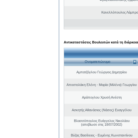
Κανελλόπουλος Λάμπρο
Αντικαταστάσεις Βουλευτών κατά τη διάρκεια
Ονοματεπώνυμο
Αμπατζόγλου Γεώργιος Δημητρίου
Αποστολάκη Ελένη - Μαρία (Μιλένα) Γεωργίου
Αράπογλου Χρυσή Ανέστη
Ασκητής Αθανάσιος (Νάσος) Ευαγγέλου
Βλασσόπουλος Ευάγγελος Νικολάου
(απεβίωσε στις 18/07/2002)
Βύζας Βασίλειος - Ευμένης Κωνσταντίνου