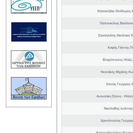
Κατσανέβας Θεόδωρος 
Παπανικόλας Βασίλειο
Στρατηλάτης Νικόλαος 
Καψής Γιάννης Π
Βλαχόπουλος Ηλίας 
Νεονάκης Μιχάλης Κω
Κτενάς Γεώργιος 
Ανουσάκη Ελένη - Ηλέκ
Νικολαίδης Ιωάννης
Χρονόπουλος Γεώργιο
Φραγκιαδουλάκης Εμμαν