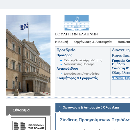
Η Βουλή
Οργάνωση & Λειτουργία
Βουλευτ
Προεδρείο
Διάσκεψη
Πρόεδρος
Κοινοβου
Εκλογή-Θητεία-Αρμοδιότητες
Γραφεία Κο
Διατελέσαντες Πρόεδροι
Ομάδων
Σύνθεση K'
Αντιπρόεδροι
Ολομέλει
Διατελέσαντες Αντιπρόεδροι
Σύνθεση Π
Κοσμήτορες & Γραμματείς
:
Οργάνωση & Λειτουργία
Ολομέλεια
Σύνδεσμοι
Σύνθεση Προηγούμενων Περιόδω