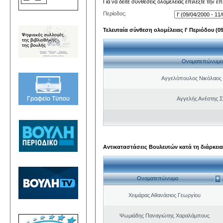
Για να δείτε συνθέσεις ολομέλειας επιλέξτε την ε
Περίοδος:
Τελευταία σύνθεση ολομέλειας Ι' Περιόδου (09/
Ονοματεπώνυμο
Αγγελόπουλος Νικόλαος
Αγγελής Ανέστης Σ
Αντικαταστάσεις Βουλευτών κατά τη διάρκεια
Ονοματεπώνυμο
Χειμάρας Αθανάσιος Γεωργίου
Ψωμιάδης Παναγιώτης Χαραλάμπους